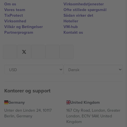
Om os
Virksomhedstjenester
Vores team
Ofte stillede spørgsmål
TixProtect
Sådan virker det
Virksomhed
Hoteller
Vilkår og Betingelser
VM-hub
Partnerprogram
Kontakt os
Kontorer og support
Germany
United Kingdom
Unter den Linden 24, 10117
167 City Road, London, Greater
Berlin, Germany
London, EC1V 1AW, United
Kingdom