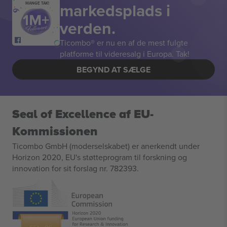
markedsplads i
MANGE TAK!
verden.
Ticombo® er nu en af de mest fulgte
platforme til videresalg i Europa. Tak!
BEGYND AT SÆLGE
Seal of Excellence af EU-
Kommissionen
Ticombo GmbH (moderselskabet) er anerkendt under
Horizon 2020, EU's støtteprogram til forskning og
innovation for sit forslag nr. 782393.