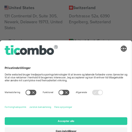
United States
Switzerland
131 Continental Dr, Suite 305,
Dorfstrasse 52a, 6390
Newark, Delaware 19713, United
Engelberg, Switzerland
States
Bulgaria
United Arab Emirates
Regus Sofia City West, bul
UAE Dubai Silicon Oasis, DDP
Totleben 53-55, 1606 Sofia,
Building A1, Office 302, Dubai,
Bulgaria
United Arab Emirates
Mexico
Av Chapultepec 360, Roma
Norte, Cuauhtémoc, 06700
Ciudad de México, CDMX,
Mexico
Platformsudbyderens juridiske enhed kan variere afhængigt af
sted, begivenhed og/eller domæne. For detaljer se den specifikke
begivenhedsside, tryk og vilkår.,
Virksomhed
og
Vilkår.
© 2026
Ticombo. Alle rettigheder forbeholdes.