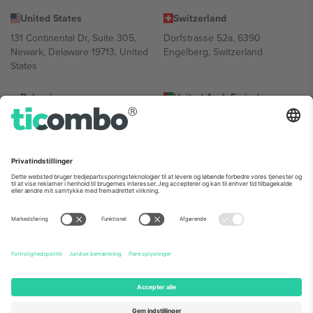
United States
Switzerland
131 Continental Dr, Suite 305,
Dorfstrasse 52a, 6390
Newark, Delaware 19713, United
Engelberg, Switzerland
States
Bulgaria
United Arab Emirates
Regus Sofia City West, bul
UAE Dubai Silicon Oasis, DDP
Totleben 53-55, 1606 Sofia,
Building A1, Office 302, Dubai,
Bulgaria
United Arab Emirates
Mexico
Av Chapultepec 360, Roma
Norte, Cuauhtémoc, 06700
Ciudad de México, CDMX,
Mexico
Platformsudbyderens juridiske enhed kan variere afhængigt af
sted, begivenhed og/eller domæne. For detaljer se den specifikke
begivenhedsside, tryk og vilkår.,
Virksomhed
og
Vilkår.
© 2026
Ticombo. Alle rettigheder forbeholdes.