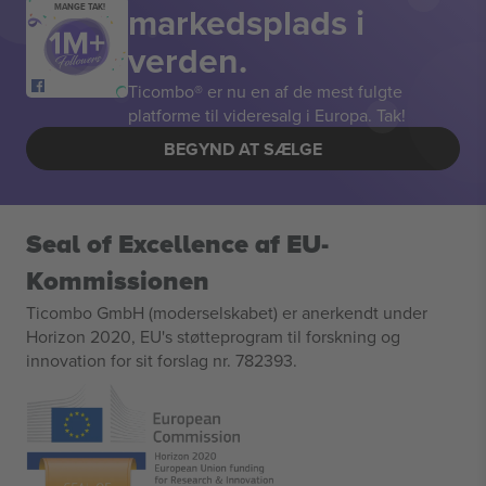
markedsplads i
MANGE TAK!
verden.
Ticombo® er nu en af de mest fulgte
platforme til videresalg i Europa. Tak!
BEGYND AT SÆLGE
Seal of Excellence af EU-
Kommissionen
Ticombo GmbH (moderselskabet) er anerkendt under
Horizon 2020, EU's støtteprogram til forskning og
innovation for sit forslag nr. 782393.