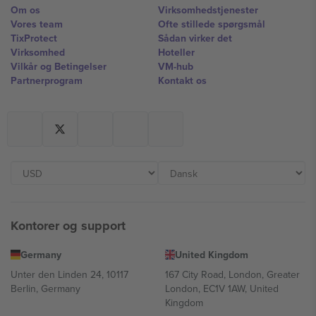
Om os
Virksomhedstjenester
Vores team
Ofte stillede spørgsmål
TixProtect
Sådan virker det
Virksomhed
Hoteller
Vilkår og Betingelser
VM-hub
Partnerprogram
Kontakt os
Kontorer og support
Germany
United Kingdom
Unter den Linden 24, 10117
167 City Road, London, Greater
Berlin, Germany
London, EC1V 1AW, United
Kingdom