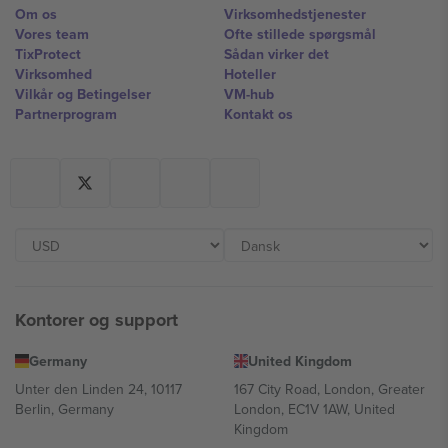
Om os
Virksomhedstjenester
Vores team
Ofte stillede spørgsmål
TixProtect
Sådan virker det
Virksomhed
Hoteller
Vilkår og Betingelser
VM-hub
Partnerprogram
Kontakt os
Kontorer og support
Germany
United Kingdom
Unter den Linden 24, 10117
167 City Road, London, Greater
Berlin, Germany
London, EC1V 1AW, United
Kingdom