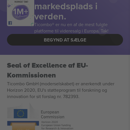
markedsplads i
MANGE TAK!
verden.
Ticombo® er nu en af de mest fulgte
platforme til videresalg i Europa. Tak!
BEGYND AT SÆLGE
Seal of Excellence af EU-
Kommissionen
Ticombo GmbH (moderselskabet) er anerkendt under
Horizon 2020, EU's støtteprogram til forskning og
innovation for sit forslag nr. 782393.