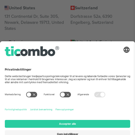
United States
Switzerland
131 Continental Dr, Suite 305,
Dorfstrasse 52a, 6390
Newark, Delaware 19713, United
Engelberg, Switzerland
States
Bulgaria
United Arab Emirates
Regus Sofia City West, bul
UAE Dubai Silicon Oasis, DDP
Totleben 53-55, 1606 Sofia,
Building A1, Office 302, Dubai,
Bulgaria
United Arab Emirates
Mexico
Av Chapultepec 360, Roma
Norte, Cuauhtémoc, 06700
Ciudad de México, CDMX,
Mexico
Platformsudbyderens juridiske enhed kan variere afhængigt af
sted, begivenhed og/eller domæne. For detaljer se den specifikke
begivenhedsside, tryk og vilkår.,
Virksomhed
og
Vilkår.
© 2026
Ticombo. Alle rettigheder forbeholdes.