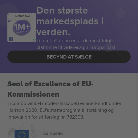
Den største
markedsplads i
MANGE TAK!
verden.
Ticombo® er nu en af de mest fulgte
platforme til videresalg i Europa. Tak!
BEGYND AT SÆLGE
Seal of Excellence af EU-
Kommissionen
Ticombo GmbH (moderselskabet) er anerkendt under
Horizon 2020, EU's støtteprogram til forskning og
innovation for sit forslag nr. 782393.