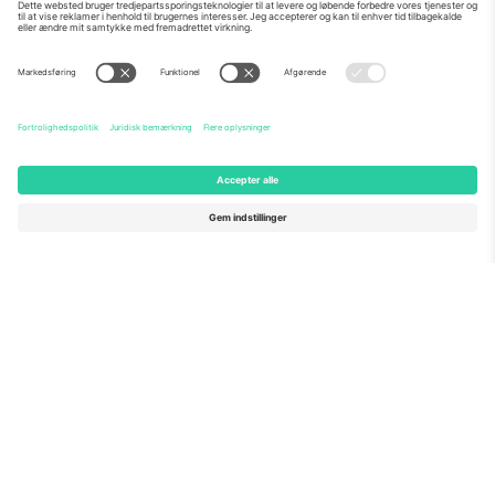
Om os
Virksomhedstjenester
Vores team
Ofte stillede spørgsmål
TixProtect
Sådan virker det
Virksomhed
Hoteller
Vilkår og Betingelser
VM-hub
Partnerprogram
Kontakt os
Kontorer og support
Germany
United Kingdom
Unter den Linden 24, 10117
167 City Road, London, Greater