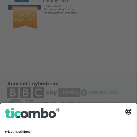
Som set i nyhederne