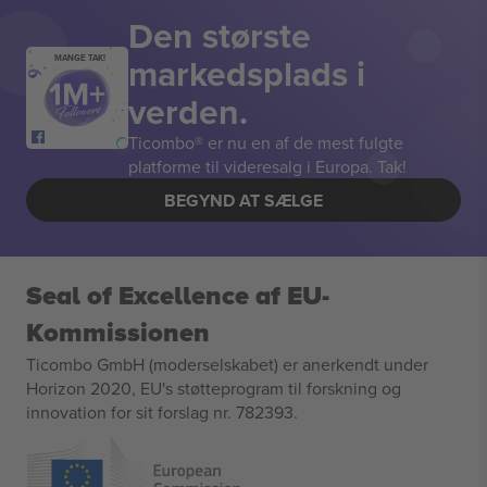
Den største
markedsplads i
MANGE TAK!
verden.
Ticombo® er nu en af de mest fulgte
platforme til videresalg i Europa. Tak!
BEGYND AT SÆLGE
Seal of Excellence af EU-
Kommissionen
Ticombo GmbH (moderselskabet) er anerkendt under
Horizon 2020, EU's støtteprogram til forskning og
innovation for sit forslag nr. 782393.