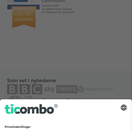
Som set i nyhederne