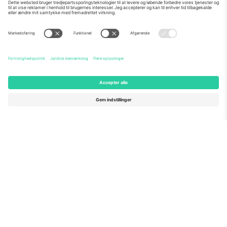
Om os
Virksomhedstjenester
Vores team
Ofte stillede spørgsmål
TixProtect
Sådan virker det
Virksomhed
Hoteller
Vilkår og Betingelser
VM-hub
Partnerprogram
Kontakt os
Kontorer og support
Germany
United Kingdom
Unter den Linden 24, 10117
167 City Road, London, Greater