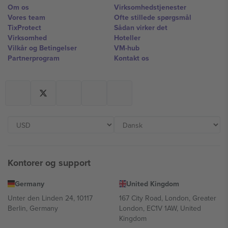
Om os
Virksomhedstjenester
Vores team
Ofte stillede spørgsmål
TixProtect
Sådan virker det
Virksomhed
Hoteller
Vilkår og Betingelser
VM-hub
Partnerprogram
Kontakt os
Kontorer og support
Germany
United Kingdom
Unter den Linden 24, 10117
167 City Road, London, Greater
Berlin, Germany
London, EC1V 1AW, United
Kingdom