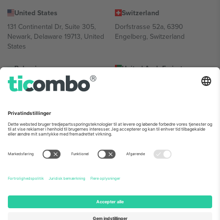
United States
Switzerland
131 Continental Dr, Suite 305,
Dorfstrasse 52a, 6390
Newark, Delaware 19713, United
Engelberg, Switzerland
States
Bulgaria
United Arab Emirates
Regus Sofia City West, bul
UAE Dubai Silicon Oasis, DDP
Totleben 53-55, 1606 Sofia,
Building A1, Office 302, Dubai,
Bulgaria
United Arab Emirates
Mexico
Av Chapultepec 360, Roma
Norte, Cuauhtémoc, 06700
Ciudad de México, CDMX,
Mexico
Platformsudbyderens juridiske enhed kan variere afhængigt af
sted, begivenhed og/eller domæne. For detaljer se den specifikke
begivenhedsside, tryk og vilkår.,
Virksomhed
og
Vilkår.
© 2026
Ticombo. Alle rettigheder forbeholdes.