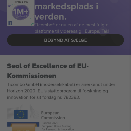
markedsplads i
MANGE TAK!
verden.
Ticombo® er nu en af de mest fulgte
platforme til videresalg i Europa. Tak!
BEGYND AT SÆLGE
Seal of Excellence af EU-
Kommissionen
Ticombo GmbH (moderselskabet) er anerkendt under
Horizon 2020, EU's støtteprogram til forskning og
innovation for sit forslag nr. 782393.