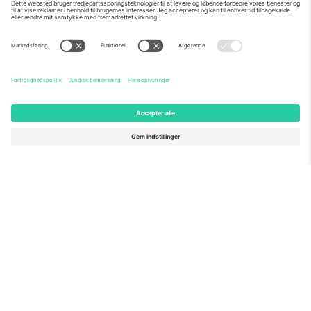
Om os
Virksomhedstjenester
Vores team
Ofte stillede spørgsmål
TixProtect
Sådan virker det
Virksomhed
Hoteller
Vilkår og Betingelser
VM-hub
Partnerprogram
Kontakt os
Kontorer og support
Germany
United Kingdom
Unter den Linden 24, 10117
167 City Road, London, Greater