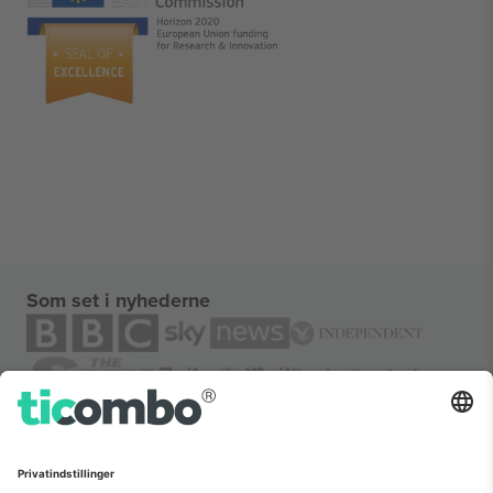
Som set i nyhederne