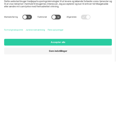
Om os
Virksomhedstjenester
Vores team
Ofte stillede spørgsmål
TixProtect
Sådan virker det
Virksomhed
Hoteller
Vilkår og Betingelser
VM-hub
Partnerprogram
Kontakt os
Kontorer og support
Germany
United Kingdom
Unter den Linden 24, 10117
167 City Road, London, Greater