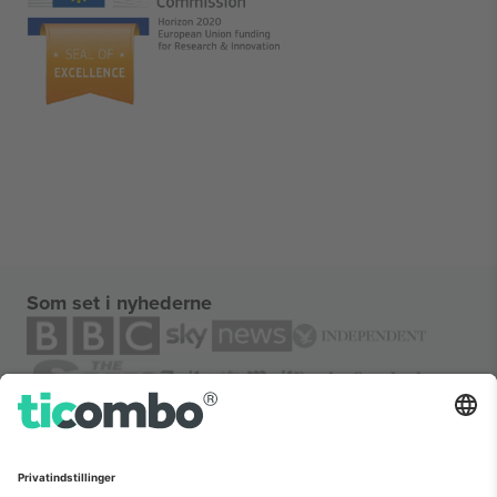
Som set i nyhederne