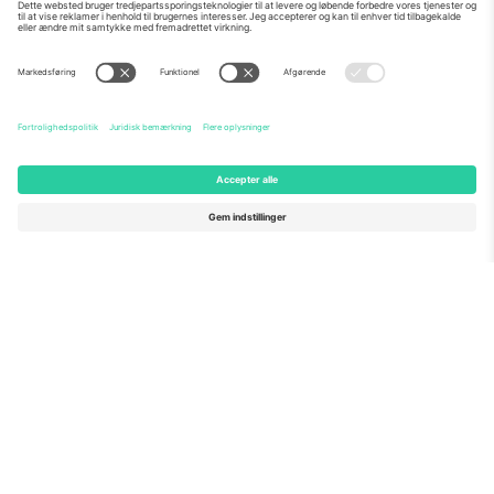
Om os
Virksomhedstjenester
Vores team
Ofte stillede spørgsmål
TixProtect
Sådan virker det
Virksomhed
Hoteller
Vilkår og Betingelser
VM-hub
Partnerprogram
Kontakt os
Kontorer og support
Germany
United Kingdom
Unter den Linden 24, 10117
167 City Road, London, Greater