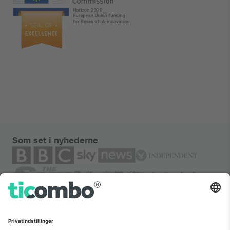
Som set i nyhederne