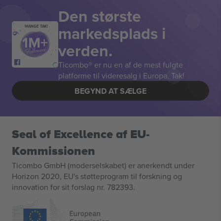
Den største
markedsplads i
MANGE TAK!
verden.
Ticombo® er nu en af de mest fulgte
platforme til videresalg i Europa. Tak!
BEGYND AT SÆLGE
Seal of Excellence af EU-
Kommissionen
Ticombo GmbH (moderselskabet) er anerkendt under
Horizon 2020, EU's støtteprogram til forskning og
innovation for sit forslag nr. 782393.