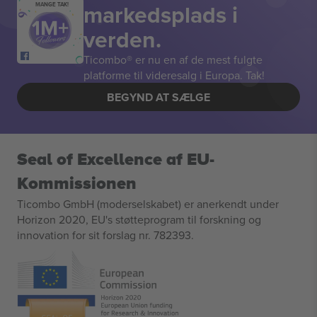
markedsplads i
MANGE TAK!
verden.
Ticombo® er nu en af de mest fulgte
platforme til videresalg i Europa. Tak!
BEGYND AT SÆLGE
Seal of Excellence af EU-
Kommissionen
Ticombo GmbH (moderselskabet) er anerkendt under
Horizon 2020, EU's støtteprogram til forskning og
innovation for sit forslag nr. 782393.