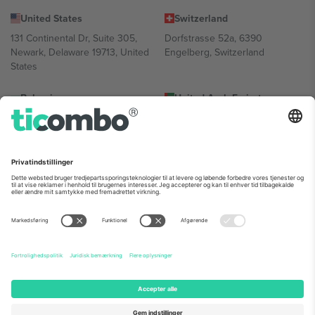
United States
Switzerland
131 Continental Dr, Suite 305,
Dorfstrasse 52a, 6390
Newark, Delaware 19713, United
Engelberg, Switzerland
States
Bulgaria
United Arab Emirates
Regus Sofia City West, bul
UAE Dubai Silicon Oasis, DDP
Totleben 53-55, 1606 Sofia,
Building A1, Office 302, Dubai,
Bulgaria
United Arab Emirates
Mexico
Av Chapultepec 360, Roma
Norte, Cuauhtémoc, 06700
Ciudad de México, CDMX,
Mexico
Platformsudbyderens juridiske enhed kan variere afhængigt af
sted, begivenhed og/eller domæne. For detaljer se den specifikke
begivenhedsside, tryk og vilkår.,
Virksomhed
og
Vilkår.
© 2026
Ticombo. Alle rettigheder forbeholdes.