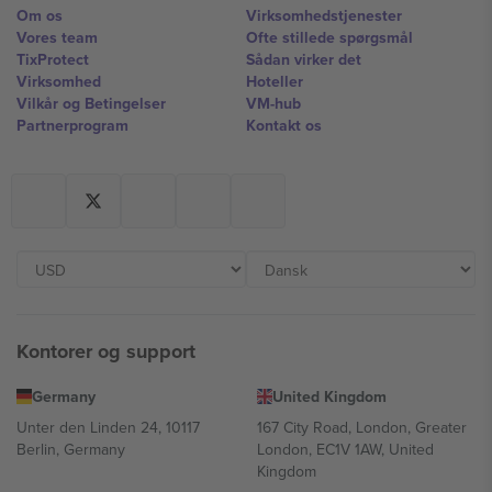
Om os
Virksomhedstjenester
Vores team
Ofte stillede spørgsmål
TixProtect
Sådan virker det
Virksomhed
Hoteller
Vilkår og Betingelser
VM-hub
Partnerprogram
Kontakt os
Kontorer og support
Germany
United Kingdom
Unter den Linden 24, 10117
167 City Road, London, Greater
Berlin, Germany
London, EC1V 1AW, United
Kingdom