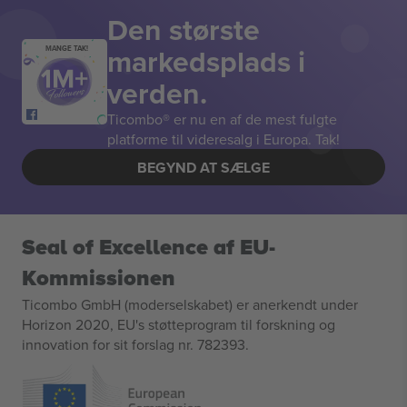
Den største
markedsplads i
MANGE TAK!
verden.
Ticombo® er nu en af de mest fulgte
platforme til videresalg i Europa. Tak!
BEGYND AT SÆLGE
Seal of Excellence af EU-
Kommissionen
Ticombo GmbH (moderselskabet) er anerkendt under
Horizon 2020, EU's støtteprogram til forskning og
innovation for sit forslag nr. 782393.