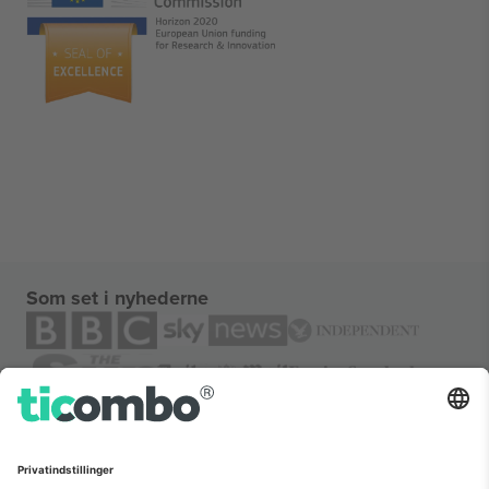
Som set i nyhederne