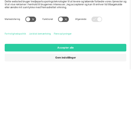
Om os
Virksomhedstjenester
Vores team
Ofte stillede spørgsmål
TixProtect
Sådan virker det
Virksomhed
Hoteller
Vilkår og Betingelser
VM-hub
Partnerprogram
Kontakt os
Kontorer og support
Germany
United Kingdom
Unter den Linden 24, 10117
167 City Road, London, Greater