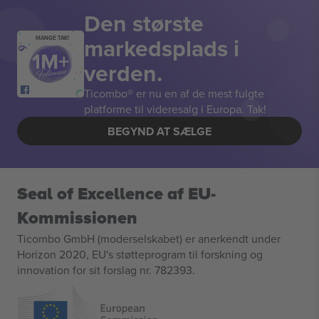
Den største
markedsplads i
MANGE TAK!
verden.
Ticombo® er nu en af de mest fulgte
platforme til videresalg i Europa. Tak!
BEGYND AT SÆLGE
Seal of Excellence af EU-
Kommissionen
Ticombo GmbH (moderselskabet) er anerkendt under
Horizon 2020, EU's støtteprogram til forskning og
innovation for sit forslag nr. 782393.