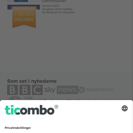
Som set i nyhederne