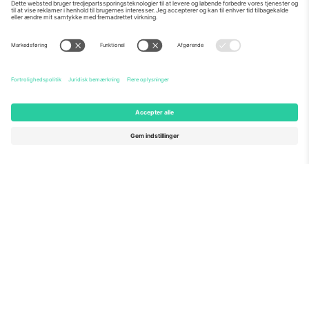
Om os
Virksomhedstjenester
Vores team
Ofte stillede spørgsmål
TixProtect
Sådan virker det
Virksomhed
Hoteller
Vilkår og Betingelser
VM-hub
Partnerprogram
Kontakt os
Kontorer og support
Germany
United Kingdom
Unter den Linden 24, 10117
167 City Road, London, Greater