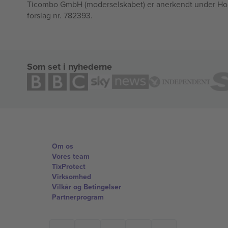
Ticombo GmbH (moderselskabet) er anerkendt under Horizo
forslag nr. 782393.
Som set i nyhederne
Om os
Vores team
TixProtect
Virksomhed
Vilkår og Betingelser
Partnerprogram