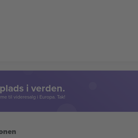
lads i verden.
e til videresalg i Europa. Tak!
ionen