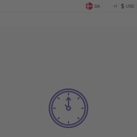
DA
+1
USD