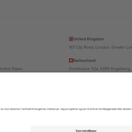
United Kingdom
167 City Road, London, Greater L
Switzerland
United States
Dorfstrasse 52a, 6390 Engelberg, 
United Arab Emirates
ulgaria
UAE Dubai Silicon Oasis, DDP Buil
 Ciudad de México, CDMX, Mexico
igt af sted, begivenhed og/eller domæne. For detaljer se den specifikke