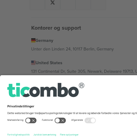
Kontorer og support
Germany
Unter den Linden 24, 10117 Berlin, Germany
United States
131 Continental Dr, Suite 305, Newark, Delaware 19713, 
Bulgaria
Regus Sofia City West, bul Totleben 53-55, 1606 Sofia, B
Mexico
Av Chapultepec 360, Roma Norte, Cuauhtémoc, 06700
Platformsudbyderens juridiske enhed kan variere afhæng
© 2026 Ticombo. Alle rettigheder forbeholdes.