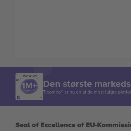
MANGE TAK!
Den største markedsp
Ticombo® er nu en af de mest fulgte platform
Seal of Excellence af EU-Kommiss