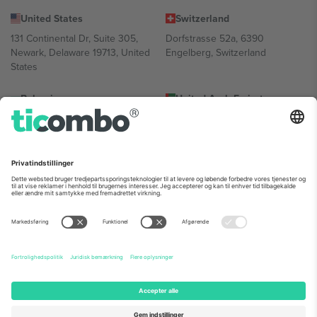
United States
Switzerland
131 Continental Dr, Suite 305,
Dorfstrasse 52a, 6390
Newark, Delaware 19713, United
Engelberg, Switzerland
States
Bulgaria
United Arab Emirates
Regus Sofia City West, bul
UAE Dubai Silicon Oasis, DDP
Totleben 53-55, 1606 Sofia,
Building A1, Office 302, Dubai,
Bulgaria
United Arab Emirates
Mexico
Av Chapultepec 360, Roma
Norte, Cuauhtémoc, 06700
Ciudad de México, CDMX,
Mexico
Platformsudbyderens juridiske enhed kan variere afhængigt af
sted, begivenhed og/eller domæne. For detaljer se den specifikke
begivenhedsside, tryk og vilkår.,
Virksomhed
og
Vilkår.
© 2026
Ticombo. Alle rettigheder forbeholdes.