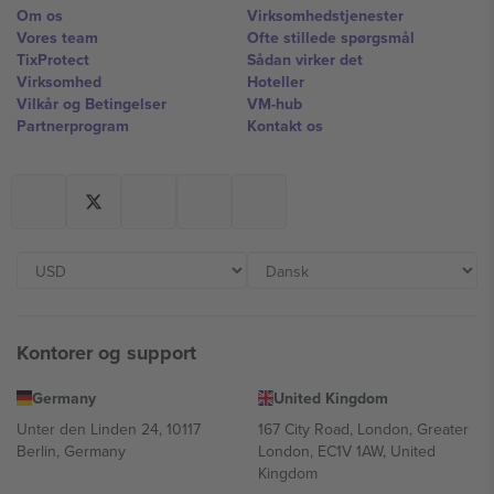
Om os
Virksomhedstjenester
Vores team
Ofte stillede spørgsmål
TixProtect
Sådan virker det
Virksomhed
Hoteller
Vilkår og Betingelser
VM-hub
Partnerprogram
Kontakt os
Kontorer og support
Germany
United Kingdom
Unter den Linden 24, 10117
167 City Road, London, Greater
Berlin, Germany
London, EC1V 1AW, United
Kingdom