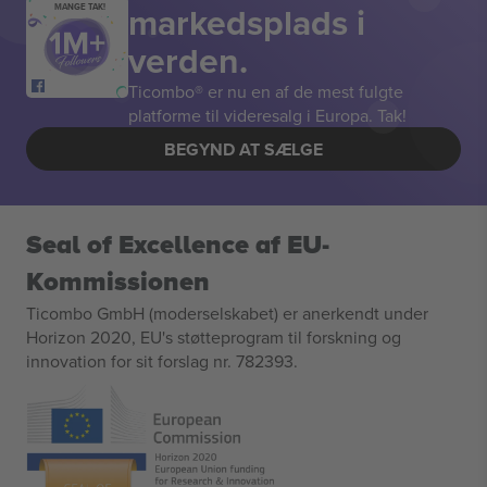
markedsplads i
MANGE TAK!
verden.
Ticombo® er nu en af de mest fulgte
platforme til videresalg i Europa. Tak!
BEGYND AT SÆLGE
Seal of Excellence af EU-
Kommissionen
Ticombo GmbH (moderselskabet) er anerkendt under
Horizon 2020, EU's støtteprogram til forskning og
innovation for sit forslag nr. 782393.