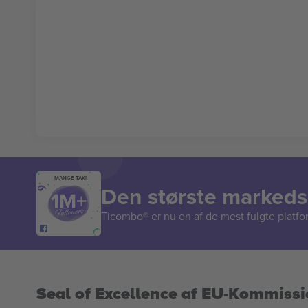
MANGE TAK!
Den største markedsp
Ticombo® er nu en af de mest fulgte platform
Seal of Excellence af EU-Kommiss