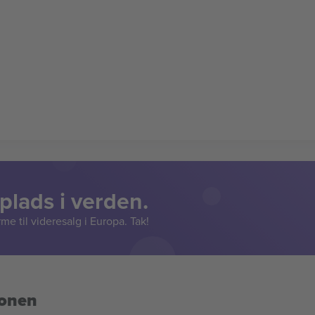
lads i verden.
e til videresalg i Europa. Tak!
ionen