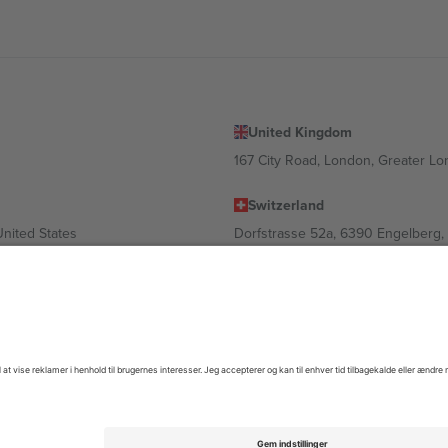
United Kingdom
167 City Road, London, Greater L
Switzerland
United States
Dorfstrasse 52a, 6390 Engelberg, 
United Arab Emirates
ulgaria
UAE Dubai Silicon Oasis, DDP Buil
 Ciudad de México, CDMX, Mexico
igt af sted, begivenhed og/eller domæne. For detaljer se den specifikke