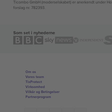
Ticombo GmbH (moderselskabet) er anerkendt under Horizo
forslag nr. 782393.
Som set i nyhederne
Om os
Vores team
TixProtect
Virksomhed
Vilkår og Betingelser
Partnerprogram