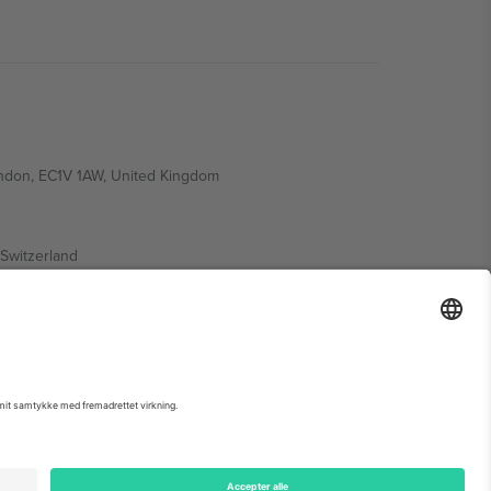
ondon, EC1V 1AW, United Kingdom
Switzerland
ding A1, Office 302, Dubai, United Arab Emirates
 begivenhedsside, tryk og vilkår.,
Virksomhed
og
Vilkår.