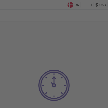
DA
+1
USD