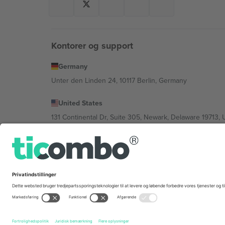
Kontorer og support
Germany
Unter den Linden 24, 10117 Berlin, Germany
United States
131 Continental Dr, Suite 305, Newark, Delaware 19713, 
Bulgaria
Regus Sofia City West, bul Totleben 53-55, 1606 Sofia, B
Mexico
Av Chapultepec 360, Roma Norte, Cuauhtémoc, 06700
Platformsudbyderens juridiske enhed kan variere afhæng
© 2026 Ticombo. Alle rettigheder forbeholdes.