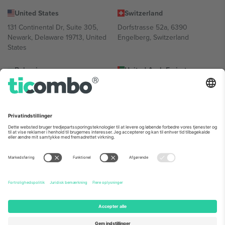
United States
Switzerland
131 Continental Dr, Suite 305,
Dorfstrasse 52a, 6390
Newark, Delaware 19713, United
Engelberg, Switzerland
States
Bulgaria
United Arab Emirates
Regus Sofia City West, bul
UAE Dubai Silicon Oasis, DDP
Totleben 53-55, 1606 Sofia,
Building A1, Office 302, Dubai,
Bulgaria
United Arab Emirates
Mexico
Av Chapultepec 360, Roma
Norte, Cuauhtémoc, 06700
Ciudad de México, CDMX,
Mexico
Platformsudbyderens juridiske enhed kan variere afhængigt af
sted, begivenhed og/eller domæne. For detaljer se den specifikke
begivenhedsside, tryk og vilkår.,
Virksomhed
og
Vilkår.
© 2026
Ticombo. Alle rettigheder forbeholdes.