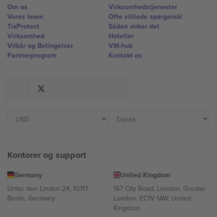
Om os
Virksomhedstjenester
Vores team
Ofte stillede spørgsmål
TixProtect
Sådan virker det
Virksomhed
Hoteller
Vilkår og Betingelser
VM-hub
Partnerprogram
Kontakt os
Kontorer og support
Germany
United Kingdom
Unter den Linden 24, 10117
167 City Road, London, Greater
Berlin, Germany
London, EC1V 1AW, United
Kingdom