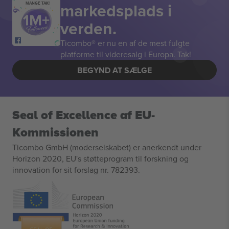
markedsplads i
MANGE TAK!
verden.
Ticombo® er nu en af de mest fulgte
platforme til videresalg i Europa. Tak!
BEGYND AT SÆLGE
Seal of Excellence af EU-
Kommissionen
Ticombo GmbH (moderselskabet) er anerkendt under
Horizon 2020, EU's støtteprogram til forskning og
innovation for sit forslag nr. 782393.