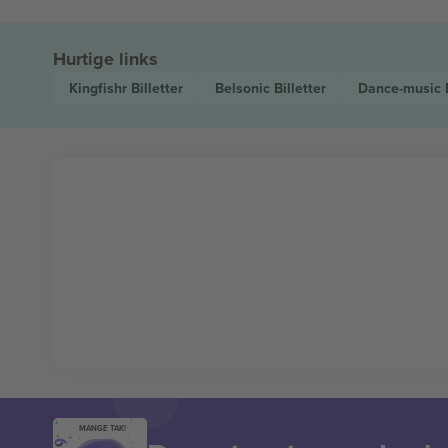
Hurtige links
Kingfishr
Billetter
Belsonic
Billetter
Dance-music
MANGE TAK!