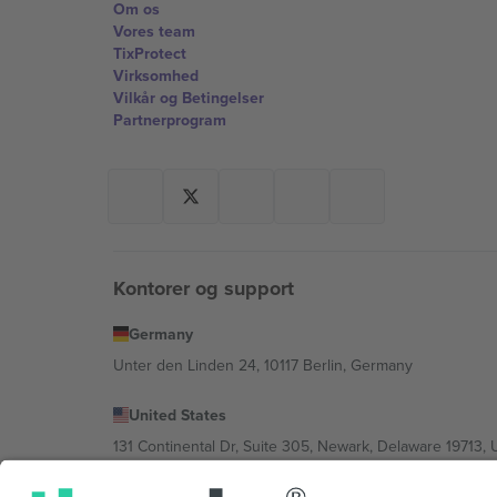
Om os
Vores team
TixProtect
Virksomhed
Vilkår og Betingelser
Partnerprogram
Kontorer og support
Germany
Unter den Linden 24, 10117 Berlin, Germany
United States
131 Continental Dr, Suite 305, Newark, Delaware 19713, 
Bulgaria