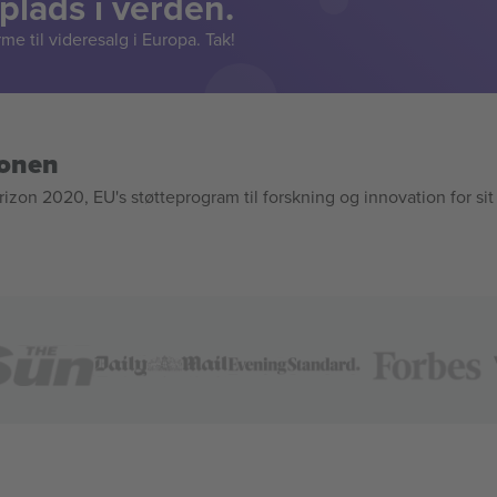
lads i verden.
e til videresalg i Europa. Tak!
ionen
n 2020, EU's støtteprogram til forskning og innovation for sit