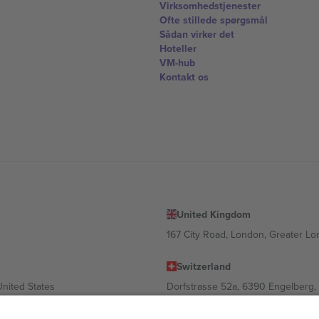
Virksomhedstjenester
Ofte stillede spørgsmål
Sådan virker det
Hoteller
VM-hub
Kontakt os
United Kingdom
167 City Road, London, Greater L
Switzerland
United States
Dorfstrasse 52a, 6390 Engelberg, 
United Arab Emirates