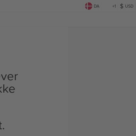
DA
+1
USD
ver
Ikke
t.