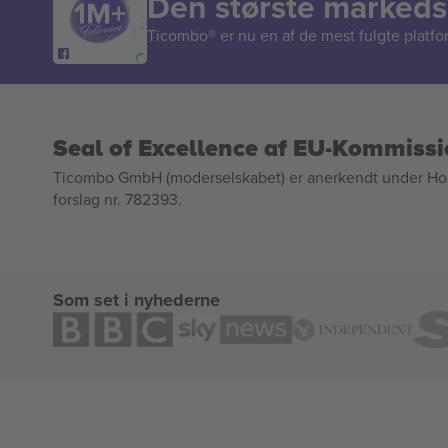
Den største markedsp
Ticombo® er nu en af de mest fulgte platform
Seal of Excellence af EU-Kommiss
Ticombo GmbH (moderselskabet) er anerkendt under Horizo
forslag nr. 782393.
Som set i nyhederne