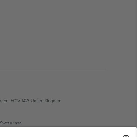
ondon, EC1V 1AW, United Kingdom
Switzerland