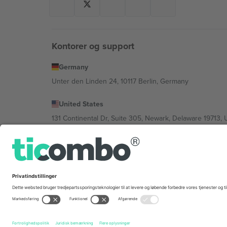
Kontorer og support
Germany
Unter den Linden 24, 10117 Berlin, Germany
United States
131 Continental Dr, Suite 305, Newark, Delaware 19713, 
Bulgaria
Regus Sofia City West, bul Totleben 53-55, 1606 Sofia, B
Mexico
Av Chapultepec 360, Roma Norte, Cuauhtémoc, 06700
Platformsudbyderens juridiske enhed kan variere afhæng
© 2026 Ticombo. Alle rettigheder forbeholdes.