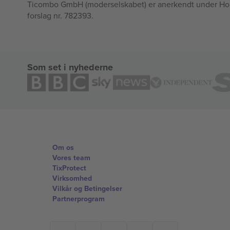
Ticombo GmbH (moderselskabet) er anerkendt under Horizo
forslag nr. 782393.
Som set i nyhederne
Om os
Vores team
TixProtect
Virksomhed
Vilkår og Betingelser
Partnerprogram