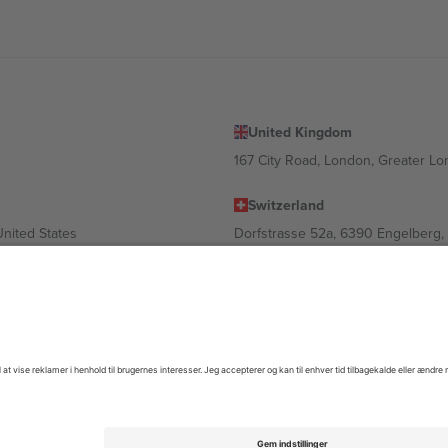
United Kingdom
167 City Road, London, Greater L
Switzerland
United States
Dorfstrasse 52a, 6390 Engelberg, 
United Arab Emirates
ulgaria
UAE Dubai Silicon Oasis, DDP Buil
 Ciudad de México, CDMX, Mexico
igt af sted, begivenhed og/eller domæne. For detaljer se den specifikke