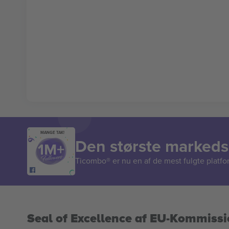
MANGE TAK!
Den største markedsp
Ticombo® er nu en af de mest fulgte platform
Seal of Excellence af EU-Kommiss