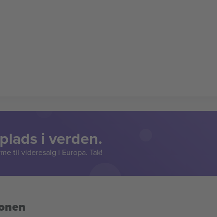
lads i verden.
e til videresalg i Europa. Tak!
ionen