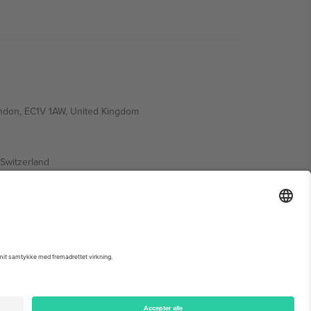
ondon, EC1V 1AW, United Kingdom
Switzerland
ding A1, Office 302, Dubai, United Arab Emirates
 begivenhedsside, tryk og vilkår.,
Virksomhed
og
Vilkår.