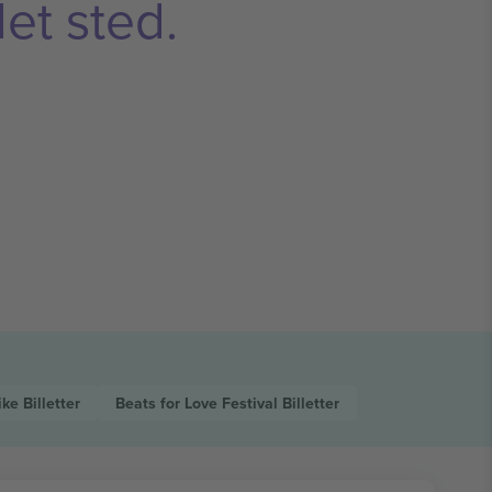
et sted.
Mike
Billetter
Beats for Love Festival
Billetter