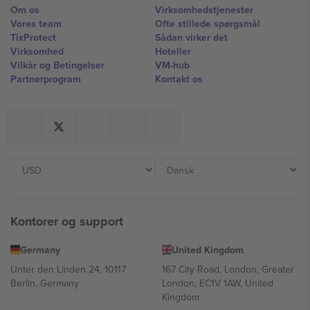
Om os
Virksomhedstjenester
Vores team
Ofte stillede spørgsmål
TixProtect
Sådan virker det
Virksomhed
Hoteller
Vilkår og Betingelser
VM-hub
Partnerprogram
Kontakt os
Kontorer og support
Germany
United Kingdom
Unter den Linden 24, 10117
167 City Road, London, Greater
Berlin, Germany
London, EC1V 1AW, United
Kingdom