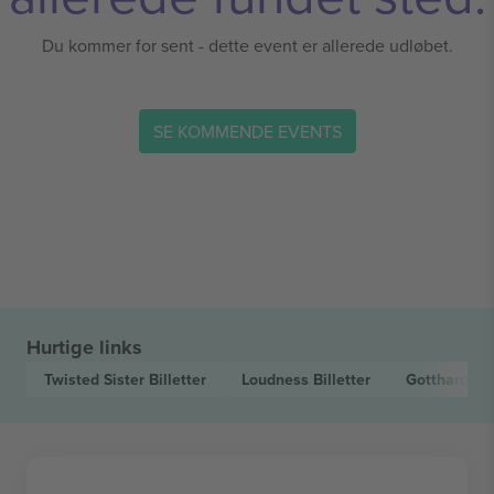
Du kommer for sent - dette event er allerede udløbet.
SE KOMMENDE EVENTS
Hurtige links
Twisted Sister
Billetter
Loudness
Billetter
Gotthard
Bil