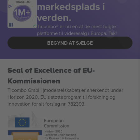
markedsplads i
MANGE TAK!
verden.
Ticombo® er nu en af de mest fulgte
platforme til videresalg i Europa. Tak!
BEGYND AT SÆLGE
Seal of Excellence af EU-
Kommissionen
Ticombo GmbH (moderselskabet) er anerkendt under
Horizon 2020, EU's støtteprogram til forskning og
innovation for sit forslag nr. 782393.