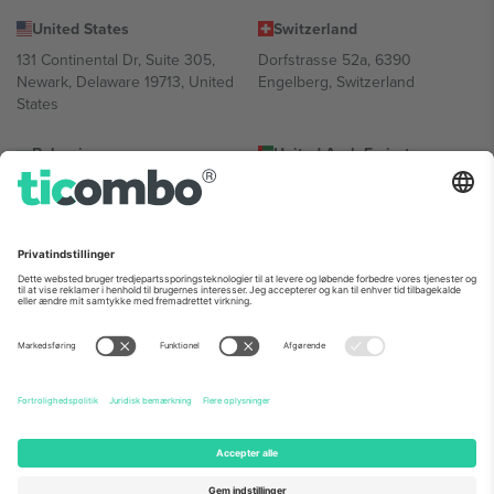
United States
Switzerland
131 Continental Dr, Suite 305,
Dorfstrasse 52a, 6390
Newark, Delaware 19713, United
Engelberg, Switzerland
States
Bulgaria
United Arab Emirates
Regus Sofia City West, bul
UAE Dubai Silicon Oasis, DDP
Totleben 53-55, 1606 Sofia,
Building A1, Office 302, Dubai,
Bulgaria
United Arab Emirates
Mexico
Av Chapultepec 360, Roma
Norte, Cuauhtémoc, 06700
Ciudad de México, CDMX,
Mexico
Platformsudbyderens juridiske enhed kan variere afhængigt af
sted, begivenhed og/eller domæne. For detaljer se den specifikke
begivenhedsside, tryk og vilkår.,
Virksomhed
og
Vilkår.
© 2026
Ticombo. Alle rettigheder forbeholdes.