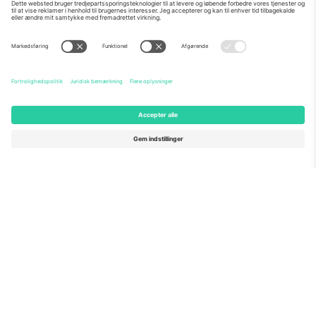
Om os
Virksomhedstjenester
Vores team
Ofte stillede spørgsmål
TixProtect
Sådan virker det
Virksomhed
Hoteller
Vilkår og Betingelser
VM-hub
Partnerprogram
Kontakt os
Kontorer og support
Germany
United Kingdom
Unter den Linden 24, 10117
167 City Road, London, Greater