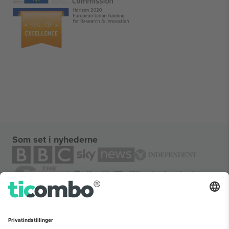
Som set i nyhederne