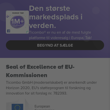
Den største
markedsplads i
MANGE TAK!
verden.
Ticombo® er nu en af de mest fulgte
platforme til videresalg i Europa. Tak!
BEGYND AT SÆLGE
Seal of Excellence af EU-
Kommissionen
Ticombo GmbH (moderselskabet) er anerkendt under
Horizon 2020, EU's støtteprogram til forskning og
innovation for sit forslag nr. 782393.