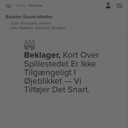
Log ind
Musik
Festival
Balaton Sound billetter
Dato: Besluttes senere
Lake Balaton,
Zamárdi, Hungary
Beklager,
Kort Over
Spillestedet Er Ikke
Tilgængeligt I
Øjeblikket — Vi
Tilføjer Det Snart.