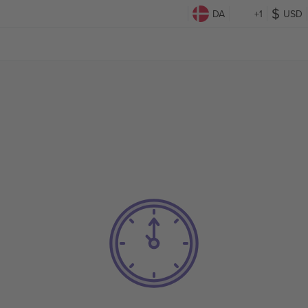
DA
+1
USD