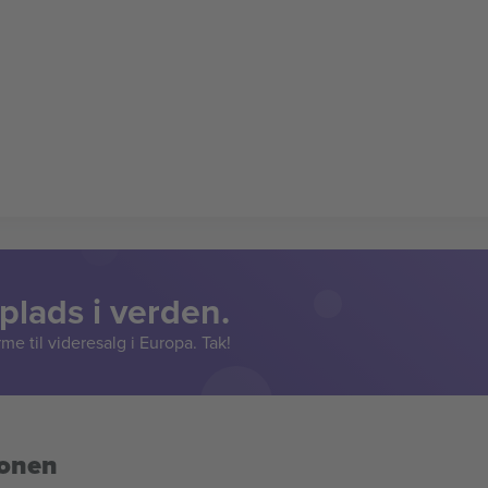
lads i verden.
e til videresalg i Europa. Tak!
ionen