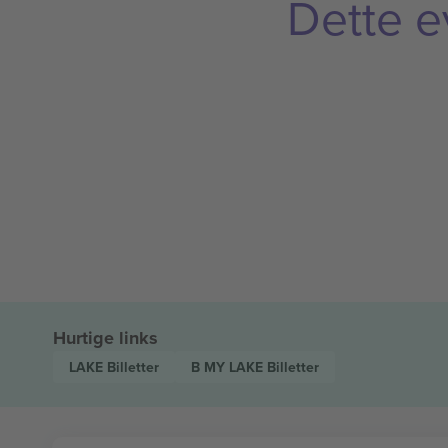
Dette e
Hurtige links
LAKE
Billetter
B MY LAKE
Billetter