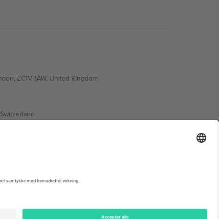
ondon, EC1V 1AW, United Kingdom
Switzerland
ding A1, Office 302, Dubai, United Arab Emirates
 begivenhedsside, tryk og vilkår.,
Virksomhed
og
Vilkår.