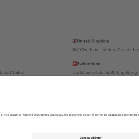
United Kingdom
167 City Road, London, Greater L
Switzerland
United States
Dorfstrasse 52a, 6390 Engelberg, 
United Arab Emirates
ulgaria
UAE Dubai Silicon Oasis, DDP Buil
 Ciudad de México, CDMX, Mexico
igt af sted, begivenhed og/eller domæne. For detaljer se den specifikke