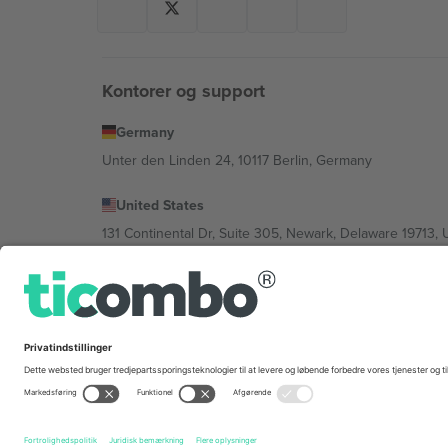
Kontorer og support
Germany
Unter den Linden 24, 10117 Berlin, Germany
United States
131 Continental Dr, Suite 305, Newark, Delaware 19713, 
Bulgaria
Regus Sofia City West, bul Totleben 53-55, 1606 Sofia, B
Mexico
Av Chapultepec 360, Roma Norte, Cuauhtémoc, 06700
Platformsudbyderens juridiske enhed kan variere afhæng
© 2026 Ticombo. Alle rettigheder forbeholdes.