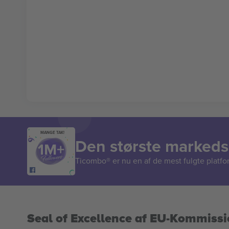
MANGE TAK!
Den største markedsp
Ticombo® er nu en af de mest fulgte platform
Seal of Excellence af EU-Kommiss