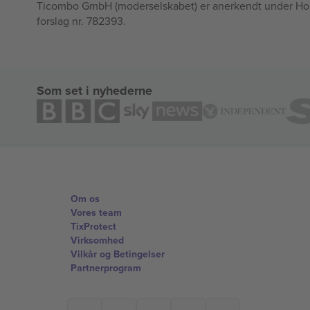
Ticombo GmbH (moderselskabet) er anerkendt under Horizo
forslag nr. 782393.
Som set i nyhederne
Om os
Vores team
TixProtect
Virksomhed
Vilkår og Betingelser
Partnerprogram