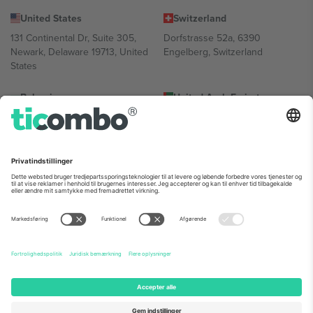
United States
Switzerland
131 Continental Dr, Suite 305,
Dorfstrasse 52a, 6390
Newark, Delaware 19713, United
Engelberg, Switzerland
States
Bulgaria
United Arab Emirates
Regus Sofia City West, bul
UAE Dubai Silicon Oasis, DDP
Totleben 53-55, 1606 Sofia,
Building A1, Office 302, Dubai,
Bulgaria
United Arab Emirates
Mexico
Av Chapultepec 360, Roma
Norte, Cuauhtémoc, 06700
Ciudad de México, CDMX,
Mexico
Platformsudbyderens juridiske enhed kan variere afhængigt af
sted, begivenhed og/eller domæne. For detaljer se den specifikke
begivenhedsside, tryk og vilkår.,
Virksomhed
og
Vilkår.
© 2026
Ticombo. Alle rettigheder forbeholdes.