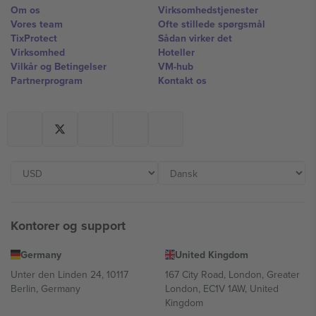
Om os
Virksomhedstjenester
Vores team
Ofte stillede spørgsmål
TixProtect
Sådan virker det
Virksomhed
Hoteller
Vilkår og Betingelser
VM-hub
Partnerprogram
Kontakt os
Kontorer og support
Germany
United Kingdom
Unter den Linden 24, 10117
167 City Road, London, Greater
Berlin, Germany
London, EC1V 1AW, United
Kingdom