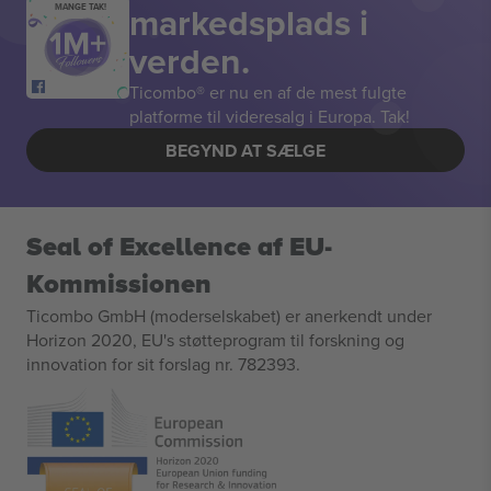
markedsplads i
MANGE TAK!
verden.
Ticombo® er nu en af de mest fulgte
platforme til videresalg i Europa. Tak!
BEGYND AT SÆLGE
Seal of Excellence af EU-
Kommissionen
Ticombo GmbH (moderselskabet) er anerkendt under
Horizon 2020, EU's støtteprogram til forskning og
innovation for sit forslag nr. 782393.