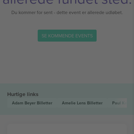
Du kommer for sent - dette event er allerede udløbet.
SE KOMMENDE EVENTS
Hurtige links
Adam Beyer
Billetter
Amelie Lens
Billetter
Paul Kalkb