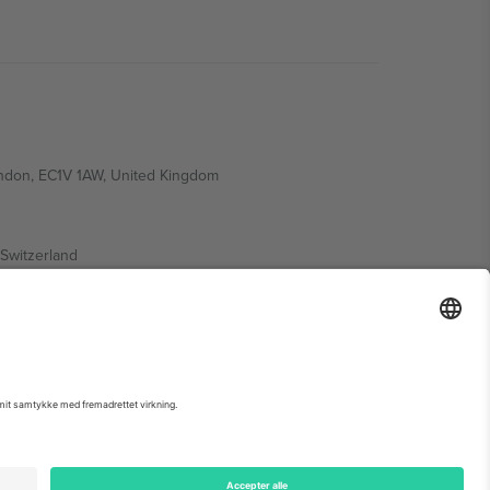
ondon, EC1V 1AW, United Kingdom
Switzerland
ding A1, Office 302, Dubai, United Arab Emirates
 begivenhedsside, tryk og vilkår.,
Virksomhed
og
Vilkår.