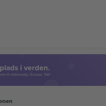
lads i verden.
e til videresalg i Europa. Tak!
ionen