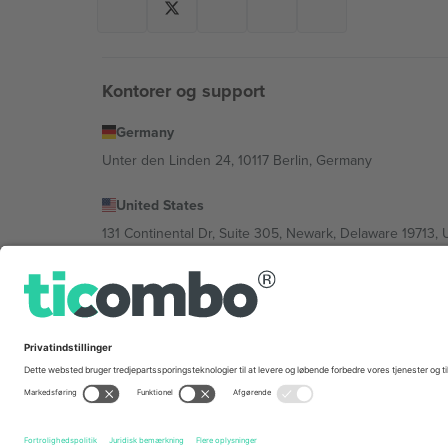
Kontorer og support
Germany
Unter den Linden 24, 10117 Berlin, Germany
United States
131 Continental Dr, Suite 305, Newark, Delaware 19713, 
Bulgaria
Regus Sofia City West, bul Totleben 53-55, 1606 Sofia, B
Mexico
Av Chapultepec 360, Roma Norte, Cuauhtémoc, 06700
Platformsudbyderens juridiske enhed kan variere afhæng
© 2026 Ticombo. Alle rettigheder forbeholdes.