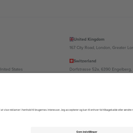
United Kingdom
167 City Road, London, Greater L
Switzerland
United States
Dorfstrasse 52a, 6390 Engelberg, 
United Arab Emirates
ulgaria
UAE Dubai Silicon Oasis, DDP Buil
 Ciudad de México, CDMX, Mexico
igt af sted, begivenhed og/eller domæne. For detaljer se den specifikke