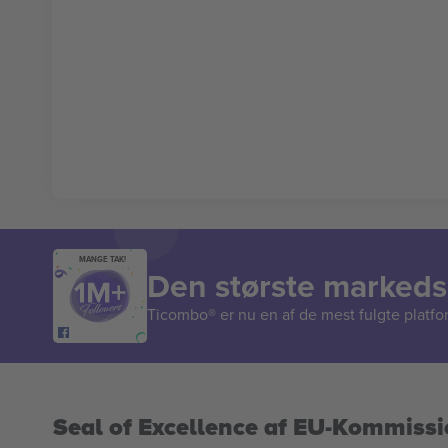
MANGE TAK!
Den største markedsp
Ticombo® er nu en af de mest fulgte platform
Seal of Excellence af EU-Kommiss