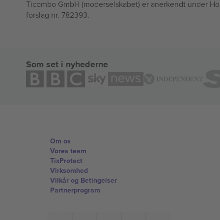
Ticombo GmbH (moderselskabet) er anerkendt under Horizo
forslag nr. 782393.
Som set i nyhederne
Om os
Vores team
TixProtect
Virksomhed
Vilkår og Betingelser
Partnerprogram