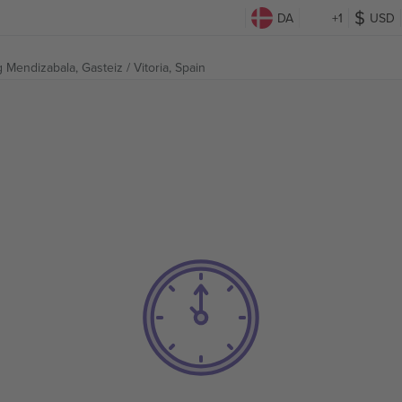
DA
+1
USD
g Mendizabala,
Gasteiz / Vitoria, Spain