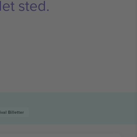
et sted.
ival
Billetter