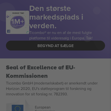
Den største
markedsplads i
MANGE TAK!
verden.
Ticombo® er nu en af de mest fulgte
platforme til videresalg i Europa. Tak!
BEGYND AT SÆLGE
Seal of Excellence af EU-
Kommissionen
Ticombo GmbH (moderselskabet) er anerkendt under
Horizon 2020, EU's støtteprogram til forskning og
innovation for sit forslag nr. 782393.