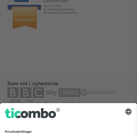
Som set i nyhederne