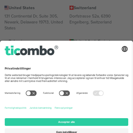
United States
Switzerland
131 Continental Dr, Suite 305,
Dorfstrasse 52a, 6390
Newark, Delaware 19713, United
Engelberg, Switzerland
States
Bulgaria
United Arab Emirates
Regus Sofia City West, bul
UAE Dubai Silicon Oasis, DDP
Totleben 53-55, 1606 Sofia,
Building A1, Office 302, Dubai,
Bulgaria
United Arab Emirates
Mexico
Av Chapultepec 360, Roma
Norte, Cuauhtémoc, 06700
Ciudad de México, CDMX,
Mexico
Platformsudbyderens juridiske enhed kan variere afhængigt af
sted, begivenhed og/eller domæne. For detaljer se den specifikke
begivenhedsside, tryk og vilkår.,
Virksomhed
og
Vilkår.
© 2026
Ticombo. Alle rettigheder forbeholdes.