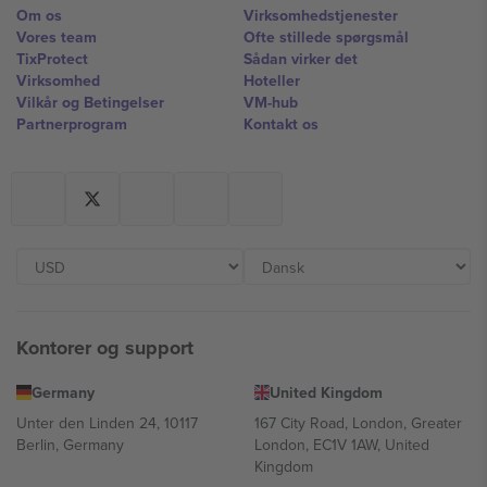
Om os
Virksomhedstjenester
Vores team
Ofte stillede spørgsmål
TixProtect
Sådan virker det
Virksomhed
Hoteller
Vilkår og Betingelser
VM-hub
Partnerprogram
Kontakt os
Kontorer og support
Germany
United Kingdom
Unter den Linden 24, 10117
167 City Road, London, Greater
Berlin, Germany
London, EC1V 1AW, United
Kingdom