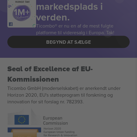
markedsplads i
MANGE TAK!
verden.
Ticombo® er nu en af de mest fulgte
platforme til videresalg i Europa. Tak!
BEGYND AT SÆLGE
Seal of Excellence af EU-
Kommissionen
Ticombo GmbH (moderselskabet) er anerkendt under
Horizon 2020, EU's støtteprogram til forskning og
innovation for sit forslag nr. 782393.