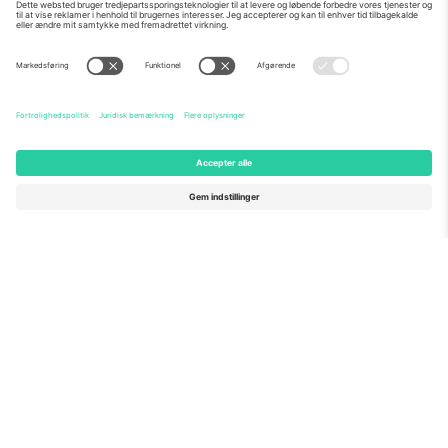
Om os
Virksomhedstjenester
Vores team
Ofte stillede spørgsmål
TixProtect
Sådan virker det
Virksomhed
Hoteller
Vilkår og Betingelser
VM-hub
Partnerprogram
Kontakt os
Kontorer og support
Germany
United Kingdom
Unter den Linden 24, 10117
167 City Road, London, Greater