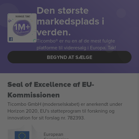
Den største
markedsplads i
MANGE TAK!
verden.
Ticombo® er nu en af de mest fulgte
platforme til videresalg i Europa. Tak!
BEGYND AT SÆLGE
Seal of Excellence af EU-
Kommissionen
Ticombo GmbH (moderselskabet) er anerkendt under
Horizon 2020, EU's støtteprogram til forskning og
innovation for sit forslag nr. 782393.