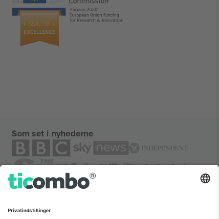
Som set i nyhederne