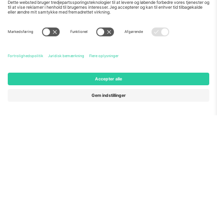
Om os
Virksomhedstjenester
Vores team
Ofte stillede spørgsmål
TixProtect
Sådan virker det
Virksomhed
Hoteller
Vilkår og Betingelser
VM-hub
Partnerprogram
Kontakt os
Kontorer og support
Germany
United Kingdom
Unter den Linden 24, 10117
167 City Road, London, Greater