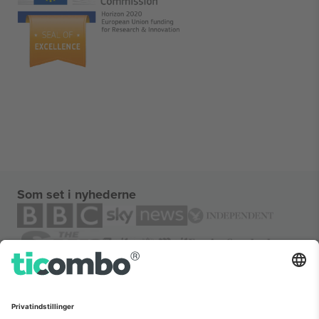
Som set i nyhederne