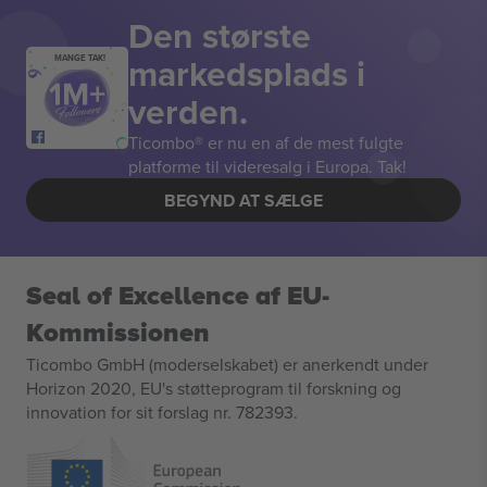
Den største
markedsplads i
MANGE TAK!
verden.
Ticombo® er nu en af de mest fulgte
platforme til videresalg i Europa. Tak!
BEGYND AT SÆLGE
Seal of Excellence af EU-
Kommissionen
Ticombo GmbH (moderselskabet) er anerkendt under
Horizon 2020, EU's støtteprogram til forskning og
innovation for sit forslag nr. 782393.