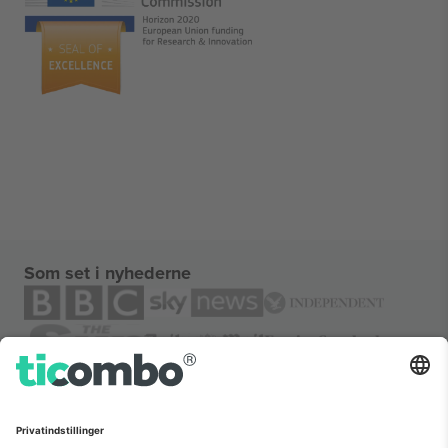
Som set i nyhederne