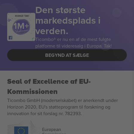
Den største
markedsplads i
MANGE TAK!
verden.
Ticombo® er nu en af de mest fulgte
platforme til videresalg i Europa. Tak!
BEGYND AT SÆLGE
Seal of Excellence af EU-
Kommissionen
Ticombo GmbH (moderselskabet) er anerkendt under
Horizon 2020, EU's støtteprogram til forskning og
innovation for sit forslag nr. 782393.