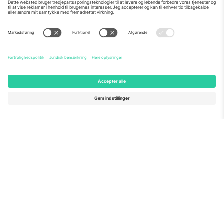
Om os
Virksomhedstjenester
Vores team
Ofte stillede spørgsmål
TixProtect
Sådan virker det
Virksomhed
Hoteller
Vilkår og Betingelser
VM-hub
Partnerprogram
Kontakt os
Kontorer og support
Germany
United Kingdom
Unter den Linden 24, 10117
167 City Road, London, Greater