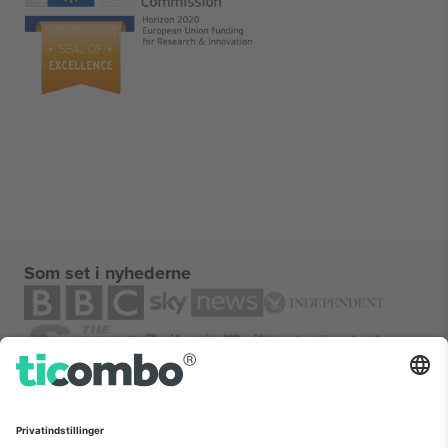
Som set i nyhederne