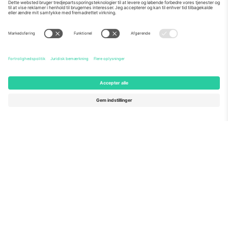
Om os
Virksomhedstjenester
Vores team
Ofte stillede spørgsmål
TixProtect
Sådan virker det
Virksomhed
Hoteller
Vilkår og Betingelser
VM-hub
Partnerprogram
Kontakt os
Kontorer og support
Germany
United Kingdom
Unter den Linden 24, 10117
167 City Road, London, Greater