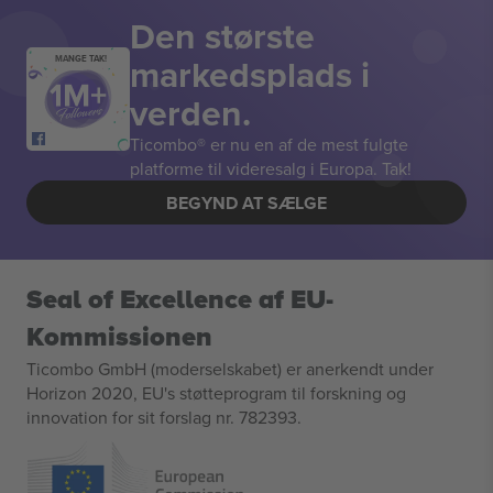
Den største
markedsplads i
MANGE TAK!
verden.
Ticombo® er nu en af de mest fulgte
platforme til videresalg i Europa. Tak!
BEGYND AT SÆLGE
Seal of Excellence af EU-
Kommissionen
Ticombo GmbH (moderselskabet) er anerkendt under
Horizon 2020, EU's støtteprogram til forskning og
innovation for sit forslag nr. 782393.