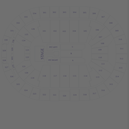
302
303
304
305
301
306
334
333
307
332
308
126
106
331
309
101
102
104
105
103
125
107
310
330
330
124
108
C
PIT LEFT
311
329
STAGE
109
123
329
B
122
110
328
312
PIT RIGHT
A
328
111
327
121
327
313
112
120
114
116
115
117
118
326
314
113
119
315
325
324
316
317
323
318
322
321
319
320