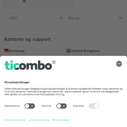
Kontorer og support
Germany
United Kingdom
Unter den Linden 24, 10117
167 City Road, London, Greater
Berlin, Germany
London, EC1V 1AW, United
Kingdom
United States
Switzerland
131 Continental Dr, Suite 305,
Dorfstrasse 52a, 6390
Newark, Delaware 19713, United
Engelberg, Switzerland
States
Bulgaria
United Arab Emirates
Regus Sofia City West, bul
UAE Dubai Silicon Oasis, DDP