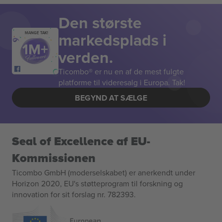
Den største
markedsplads i
MANGE TAK!
verden.
Ticombo® er nu en af de mest fulgte
platforme til videresalg i Europa. Tak!
BEGYND AT SÆLGE
Seal of Excellence af EU-
Kommissionen
Ticombo GmbH (moderselskabet) er anerkendt under
Horizon 2020, EU's støtteprogram til forskning og
innovation for sit forslag nr. 782393.