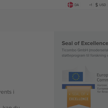
DA
+1
USD
Seal of Excellen
Ticombo GmbH (moderselska
støtteprogram til forskning 
ents i
t, kan du