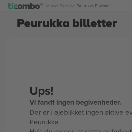
Musik
Festival
Peurukka Billetter
Peurukka billetter
Ups!
Vi fandt ingen begivenheder.
Der er i øjeblikket ingen aktive ev
Peurukka .
Hvis du mener, at dette er forker