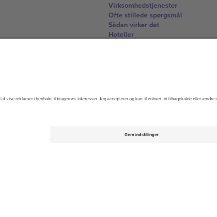
Virksomhedstjenester
Ofte stillede spørgsmål
Sådan virker det
Hoteller
VM-hub
Kontakt os
United Kingdom
167 City Road, London, Greater L
Switzerland
United States
Dorfstrasse 52a, 6390 Engelberg, 