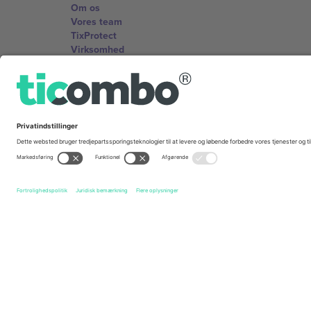
Om os
Vores team
TixProtect
Virksomhed
Vilkår og Betingelser
Partnerprogram
Kontorer og support
Germany
Unter den Linden 24, 10117 Berlin, Germany
United States
131 Continental Dr, Suite 305, Newark, Delaware 19713, 