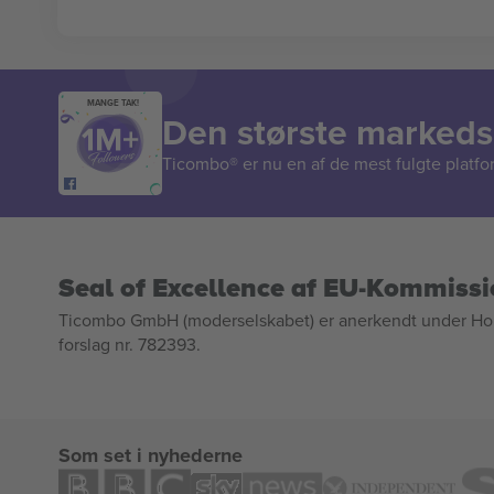
MANGE TAK!
Den største markedsp
Ticombo® er nu en af de mest fulgte platform
Seal of Excellence af EU-Kommiss
Ticombo GmbH (moderselskabet) er anerkendt under Horizo
forslag nr. 782393.
Som set i nyhederne