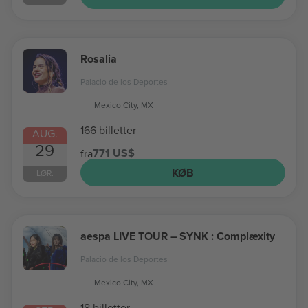
Rosalia
Palacio de los Deportes
Mexico City, MX
166 billetter
AUG.
29
771 US$
fra
KØB
LØR.
aespa LIVE TOUR – SYNK : Complæxity
Palacio de los Deportes
Mexico City, MX
18 billetter