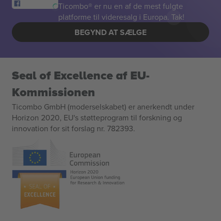
Ticombo® er nu en af de mest fulgte
platforme til videresalg i Europa. Tak!
BEGYND AT SÆLGE
Seal of Excellence af EU-
Kommissionen
Ticombo GmbH (moderselskabet) er anerkendt under
Horizon 2020, EU's støtteprogram til forskning og
innovation for sit forslag nr. 782393.