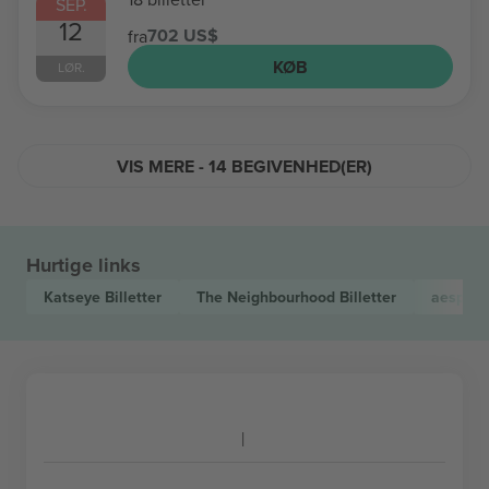
SEP.
12
702 US$
fra
KØB
LØR.
VIS MERE - 14 BEGIVENHED(ER)
Hurtige links
Katseye
Billetter
The Neighbourhood
Billetter
aespa
B