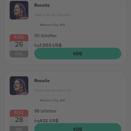
Rosalia
Palacio de los Deportes
Mexico City, MX
90 billetter
AUG.
26
1.003 US$
fra
KØB
ONS.
Rosalia
Palacio de los Deportes
Mexico City, MX
98 billetter
AUG.
28
432 US$
fra
KØB
FRE.