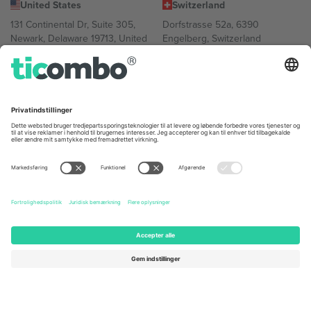
United States
Switzerland
131 Continental Dr, Suite 305,
Dorfstrasse 52a, 6390
Newark, Delaware 19713, United
Engelberg, Switzerland
States
Bulgaria
United Arab Emirates
Regus Sofia City West, bul
UAE Dubai Silicon Oasis, DDP
Totleben 53-55, 1606 Sofia,
Building A1, Office 302, Dubai,
Bulgaria
United Arab Emirates
Mexico
Av Chapultepec 360, Roma
Norte, Cuauhtémoc, 06700
Ciudad de México, CDMX,
Mexico
Platformsudbyderens juridiske enhed kan variere afhængigt af
sted, begivenhed og/eller domæne. For detaljer se den specifikke
begivenhedsside, tryk og vilkår.,
Virksomhed
og
Vilkår.
© 2026
Ticombo. Alle rettigheder forbeholdes.