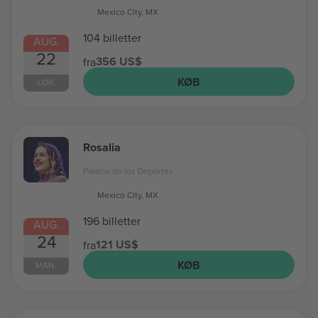
Mexico City, MX
104 billetter
AUG.
22
356 US$
fra
KØB
LØR.
Rosalia
Palacio de los Deportes
Mexico City, MX
196 billetter
AUG.
24
121 US$
fra
KØB
MAN.