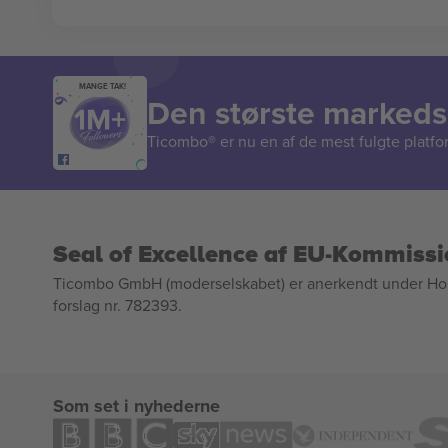
MANGE TAK!
Den største markedsp
Ticombo® er nu en af de mest fulgte platform
Seal of Excellence af EU-Kommiss
Ticombo GmbH (moderselskabet) er anerkendt under Horizo
forslag nr. 782393.
Som set i nyhederne