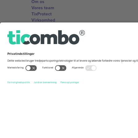
Om os
Vores team
TixProtect
Virksomhed
Vilkår og Betingelser
Partnerprogram
Kontorer og support
Germany
Unter den Linden 24, 10117 Berlin, Germany
United States
131 Continental Dr, Suite 305, Newark, Delaware 19713, 
Bulgaria