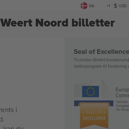
DA
+1
USD
Weert Noord billetter
Seal of Excellen
Ticombo GmbH (moderselska
støtteprogram til forskning 
ents i
d.
t, kan du