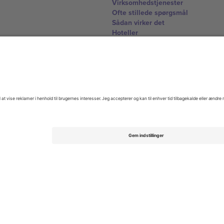
Virksomhedstjenester
Ofte stillede spørgsmål
Sådan virker det
Hoteller
VM-hub
Kontakt os
United Kingdom
167 City Road, London, Greater L
Switzerland
United States
Dorfstrasse 52a, 6390 Engelberg, 
United Arab Emirates