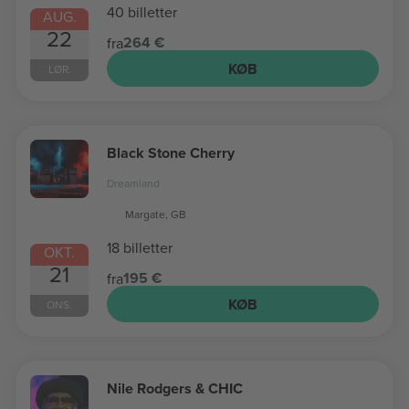
40 billetter
AUG.
22
264 €
fra
KØB
LØR.
Black Stone Cherry
Dreamland
Margate, GB
18 billetter
OKT.
21
195 €
fra
KØB
ONS.
Nile Rodgers & CHIC