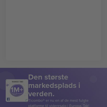
Den største
markedsplads i
MANGE TAK!
verden.
Ticombo® er nu en af de mest fulgte
platforme til videresalg i Europa. Tak!