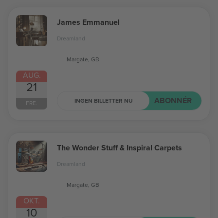
James Emmanuel
Dreamland
Margate, GB
AUG.
21
ABONNÉR
INGEN BILLETTER NU
FRE.
The Wonder Stuff & Inspiral Carpets
Dreamland
Margate, GB
OKT.
10