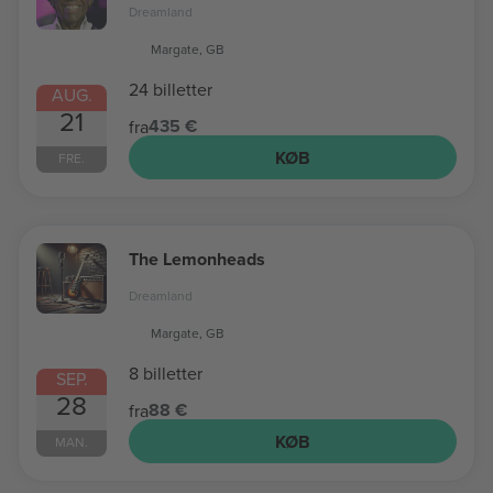
Dreamland
Margate, GB
24 billetter
AUG.
21
435 €
fra
KØB
FRE.
The Lemonheads
Dreamland
Margate, GB
8 billetter
SEP.
28
88 €
fra
KØB
MAN.