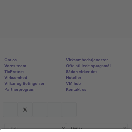
Om os
Virksomhedstjenester
Vores team
Ofte stillede spørgsmål
TixProtect
Sådan virker det
Virksomhed
Hoteller
Vilkår og Betingelser
VM-hub
Partnerprogram
Kontakt os