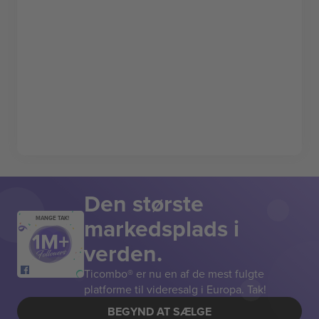
Den største
markedsplads i
MANGE TAK!
verden.
Ticombo® er nu en af de mest fulgte
platforme til videresalg i Europa. Tak!
BEGYND AT SÆLGE