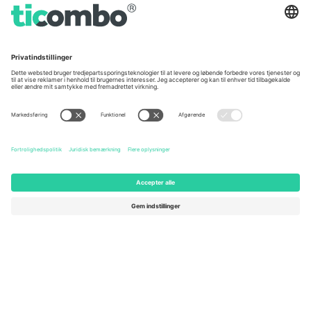
Kontorer og support
Germany
United Kingdom
Unter den Linden 24, 10117
167 City Road, London, Greater
Berlin, Germany
London, EC1V 1AW, United
Kingdom
United States
Switzerland
131 Continental Dr, Suite 305,
Dorfstrasse 52a, 6390
Newark, Delaware 19713, United
Engelberg, Switzerland
States
Bulgaria
United Arab Emirates
Regus Sofia City West, bul
UAE Dubai Silicon Oasis, DDP
Totleben 53-55, 1606 Sofia,
Building A1, Office 302, Dubai,
Bulgaria
United Arab Emirates
Mexico