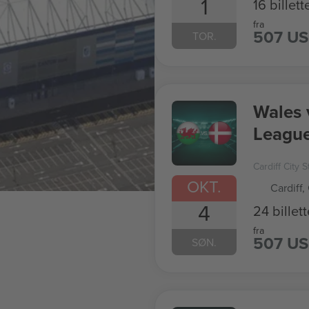
1
16 billett
fra
507 U
TOR.
Wales 
Leagu
Cardiff City 
OKT.
Cardiff,
4
24 billett
fra
507 U
SØN.