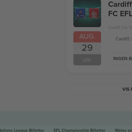
Cardif
FC EF
Cardiff City 
AUG.
Cardiff,
29
INGEN B
LØR.
VIS 
Nations League
Billetter
EFL Championship
Billetter
Wales vs