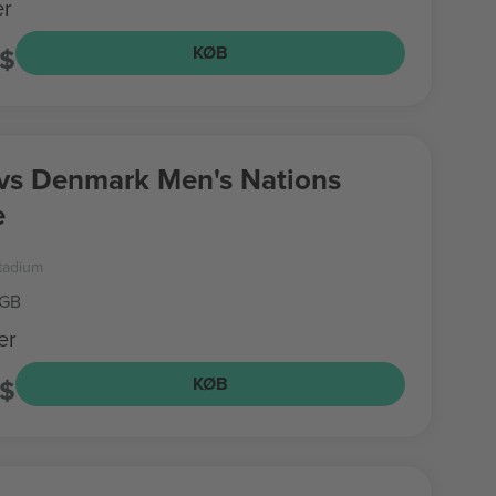
er
S$
KØB
vs Denmark Men's Nations
e
Stadium
 GB
er
S$
KØB