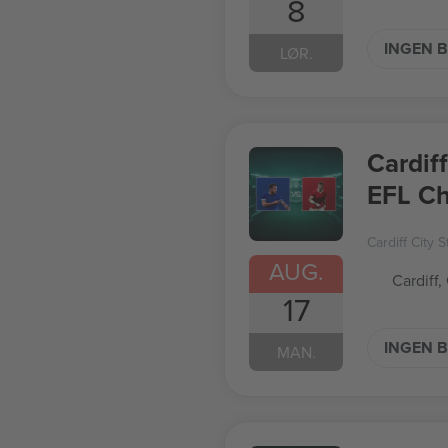
8
INGEN B
LØR.
Cardif
EFL C
Cardiff City 
AUG.
Cardiff,
17
INGEN B
MAN.