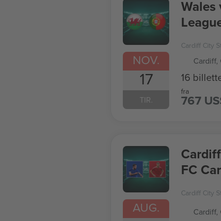
Wales 
Leagu
Cardiff City 
NOV.
Cardiff,
17
16 billett
fra
767 US
TIR.
Cardif
FC Ca
Cardiff City 
AUG.
Cardiff,