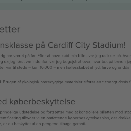
etter
sklasse på Cardiff City Stadium!
aldrig har været på før. Efter at have købt min billet, var jeg usikker på, 
g da jeg først var indenfor, var jeg begejstret over, hvor tæt på banen je
der var til stede – kun 16.000 – men fællesskabet af lyd, farve og endda
. Brugen af økologisk bæredygtige materialer tilfører en tiltrængt dosis
med køberbeskyttelse
delige udstedelse og fortsætter med at kontrollere billetten mod stadion
tentificering tilbyder vi en omfattende køberbeskyttelsesplan, der dække
e, er du beskyttet af en pengene-tilbage-garanti.