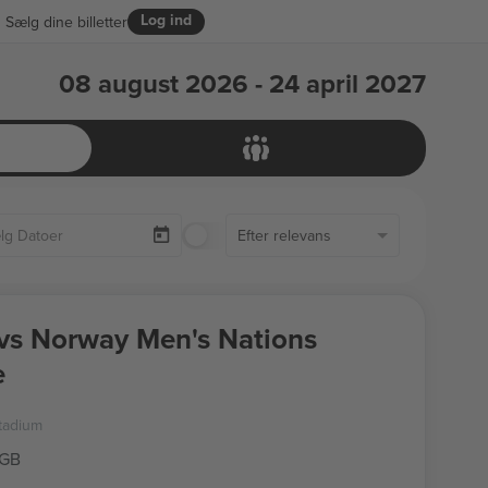
Log ind
Sælg dine billetter
08 august 2026 - 24 april 2027
Kun Tilgængelige Billetter
Efter relevans
vs Norway Men's Nations
e
Stadium
 GB