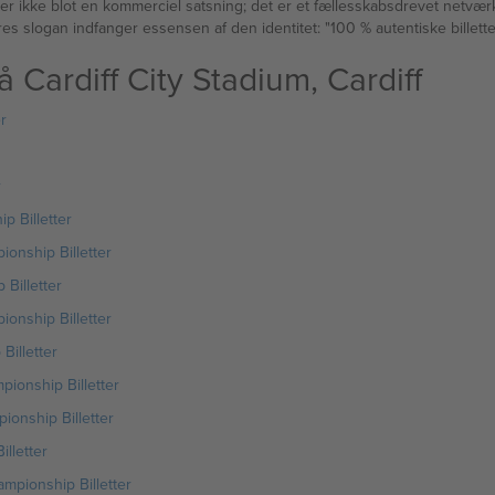
en er ikke blot en kommerciel satsning; det er et fællesskabsdrevet netvæ
res slogan indfanger essensen af den identitet: "100 % autentiske billet
ardiff City Stadium, Cardiff
r
r
p Billetter
ionship Billetter
Billetter
ionship Billetter
Billetter
pionship Billetter
ionship Billetter
lletter
mpionship Billetter