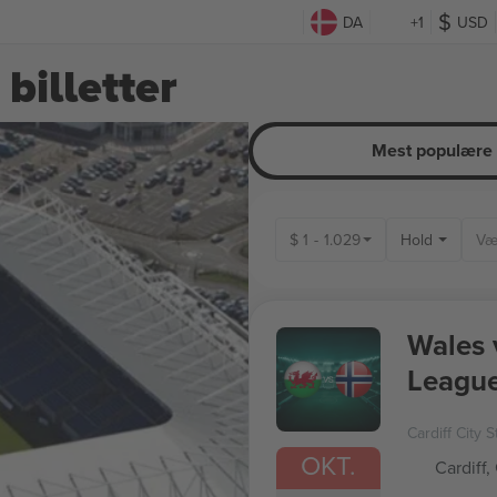
DA
+1
USD
billetter
Mest populære
$
1
-
1.029
Hold
Wales 
Leagu
Cardiff City 
OKT.
Cardiff,