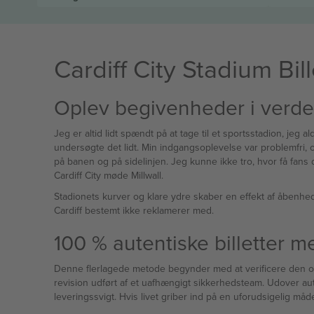
Cardiff City Stadium Bill
Oplev begivenheder i verden
Jeg er altid lidt spændt på at tage til et sportsstadion, jeg 
undersøgte det lidt. Min indgangsoplevelse var problemfri, o
på banen og på sidelinjen. Jeg kunne ikke tro, hvor få fans 
Cardiff City møde Millwall.
Stadionets kurver og klare ydre skaber en effekt af åbenhed
Cardiff bestemt ikke reklamerer med.
100 % autentiske billetter 
Denne flerlagede metode begynder med at verificere den oprin
revision udført af et uafhængigt sikkerhedsteam. Udover au
leveringssvigt. Hvis livet griber ind på en uforudsigelig måd