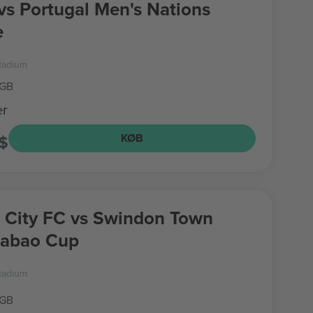
vs Portugal Men's Nations
e
Stadium
 GB
er
$
KØB
f City FC vs Swindon Town
rabao Cup
Stadium
 GB