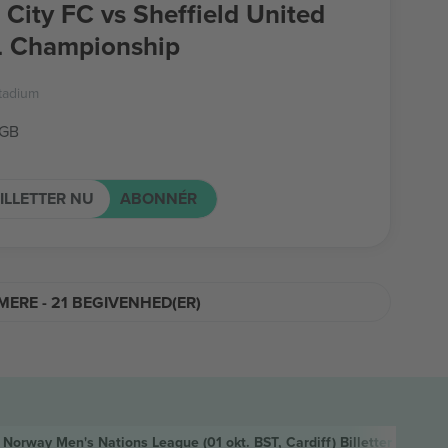
f City FC vs Sheffield United
L Championship
Stadium
 GB
ILLETTER NU
ABONNÉR
MERE - 21 BEGIVENHED(ER)
 Norway Men's Nations League
(01 okt. BST, Cardiff)
Billetter
Wal