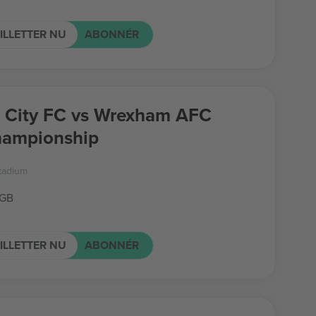
ILLETTER NU
ABONNÉR
f City FC vs Wrexham AFC
hampionship
Stadium
 GB
ILLETTER NU
ABONNÉR