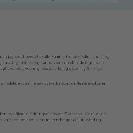
hvordan jeg overhovedet skulle komme ind på stadion, indtil jeg
g sad. Jeg følte, at jeg kunne være en aktiv deltager både
 lugt overvældede mig næsten, da jeg satte mig for at se
 fremadskuende miljøbevidsthed, noget de fleste stadioner i
ets officielle tildelingsdatabase. Det sidste skridt er en
r begivenhedsannulleringer, ændringer af spillested og