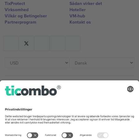
TixProtect
Sådan virker det
Virksomhed
Hoteller
Vilkår og Betingelser
VM-hub
Partnerprogram
Kontakt os
Kontorer og support
Germany
United Kingdom
Unter den Linden 24, 10117
167 City Road, London, Greater
Berlin, Germany
London, EC1V 1AW, United
Kingdom
United States
Switzerland