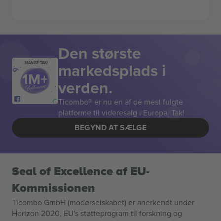
Den største
markedsplads i
MANGE TAK!
verden.
Ticombo® er nu en af de mest fulgte
platforme til videresalg i Europa. Tak!
BEGYND AT SÆLGE
Seal of Excellence af EU-
Kommissionen
Ticombo GmbH (moderselskabet) er anerkendt under
Horizon 2020, EU's støtteprogram til forskning og