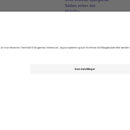
Sådan virker det
Hoteller
VM-hub
Kontakt os
United Kingdom
167 City Road, London, Greater L
Switzerland
United States
Dorfstrasse 52a, 6390 Engelberg, 
United Arab Emirates
ulgaria
UAE Dubai Silicon Oasis, DDP Buil