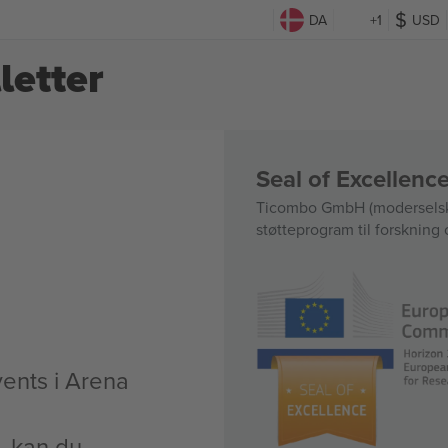
DA
+1
USD
letter
Seal of Excellen
Ticombo GmbH (moderselska
støtteprogram til forskning 
vents i Arena
t, kan du