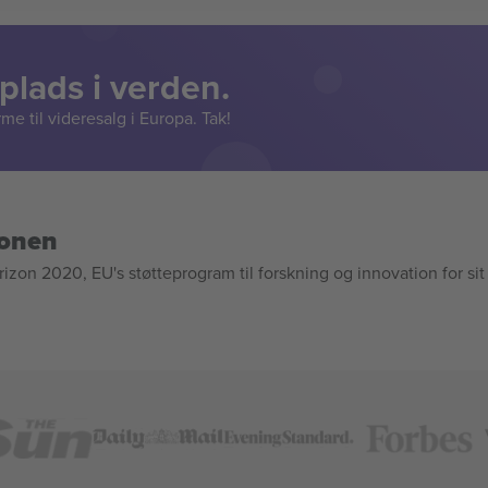
lads i verden.
e til videresalg i Europa. Tak!
ionen
n 2020, EU's støtteprogram til forskning og innovation for sit