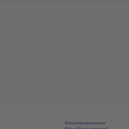
Virksomhedstjenester
Ofte stillede spørgsmål