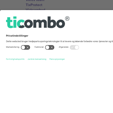
TixProtect
Virksomhed
Vilkår og Betingelser
Partnerprogram
Kontorer og support
Germany
Unter den Linden 24, 10117 Berlin, Germany
United States
131 Continental Dr, Suite 305, Newark, Delaware 19713, 
Bulgaria
Regus Sofia City West, bul Totleben 53-55, 1606 Sofia, B