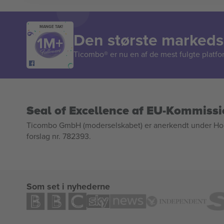
MANGE TAK!
Den største markedsp
Ticombo® er nu en af de mest fulgte platform
Seal of Excellence af EU-Kommiss
Ticombo GmbH (moderselskabet) er anerkendt under Horizo
forslag nr. 782393.
Som set i nyhederne