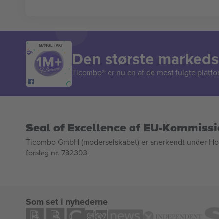
MANGE TAK!
Den største markedsp
Ticombo® er nu en af de mest fulgte platform
Seal of Excellence af EU-Kommiss
Ticombo GmbH (moderselskabet) er anerkendt under Horizo
forslag nr. 782393.
Som set i nyhederne