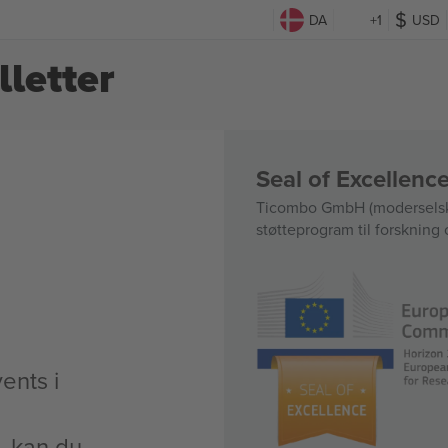
DA
+1
USD
letter
Seal of Excellen
Ticombo GmbH (moderselska
støtteprogram til forskning 
ents i
t, kan du