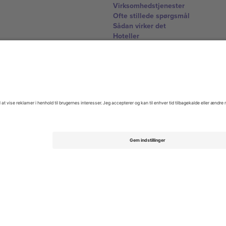
Virksomhedstjenester
Ofte stillede spørgsmål
Sådan virker det
Hoteller
VM-hub
Kontakt os
United Kingdom
167 City Road, London, Greater L
Switzerland
United States
Dorfstrasse 52a, 6390 Engelberg, 