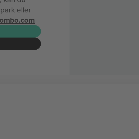
apark eller
combo.com