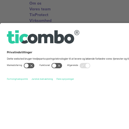
Om os
Vores team
TixProtect
Virksomhed
Vilkår og Betingelser
Partnerprogram
Kontorer og support
Germany
Unter den Linden 24, 10117 Berlin, Germany
United States
131 Continental Dr, Suite 305, Newark, Delaware 19713, 