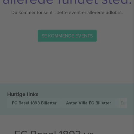
Du kommer for sent - dette event er allerede udløbet.
SE KOMMENDE EVENTS
Hurtige links
FC Basel 1893
Billetter
Aston Villa FC
Billetter
Europ
FC Basel 1893 vs