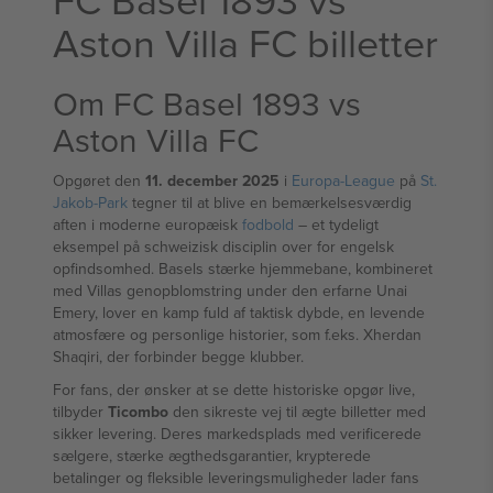
Aston Villa FC billetter
Om FC Basel 1893 vs
Aston Villa FC
Opgøret den
11. december 2025
i
Europa‑League
på
St.
Jakob‑Park
tegner til at blive en bemærkelsesværdig
aften i moderne europæisk
fodbold
– et tydeligt
eksempel på schweizisk disciplin over for engelsk
opfindsomhed. Basels stærke hjemmebane, kombineret
med Villas genopblomstring under den erfarne Unai
Emery, lover en kamp fuld af taktisk dybde, en levende
atmosfære og personlige historier, som f.eks. Xherdan
Shaqiri, der forbinder begge klubber.
For fans, der ønsker at se dette historiske opgør live,
tilbyder
Ticombo
den sikreste vej til ægte billetter med
sikker levering. Deres markedsplads med verificerede
sælgere, stærke ægthedsgarantier, krypterede
betalinger og fleksible leveringsmuligheder lader fans