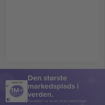
Den største
markedsplads i
MANGE TAK!
verden.
Ticombo® er nu en af de mest fulgte