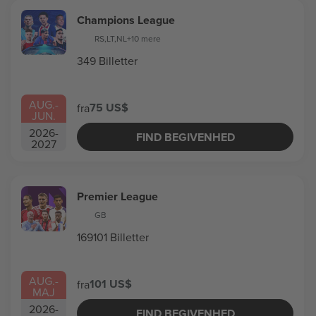
Champions League
RS
,
LT
,
NL
+10 mere
349 Billetter
AUG.
-
75 US$
fra
JUN.
2026
-
FIND BEGIVENHED
2027
Premier League
GB
169101 Billetter
AUG.
-
101 US$
fra
MAJ
2026
-
FIND BEGIVENHED