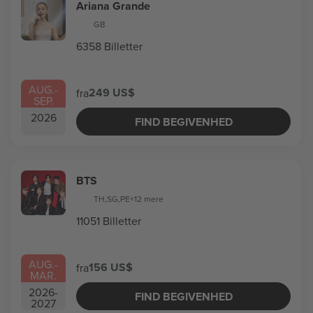
Ariana Grande
GB
6358 Billetter
AUG.
-
249 US$
fra
SEP.
2026
FIND BEGIVENHED
BTS
TH
,
SG
,
PE
+12 mere
11051 Billetter
AUG.
-
156 US$
fra
MAR.
2026
-
FIND BEGIVENHED
2027