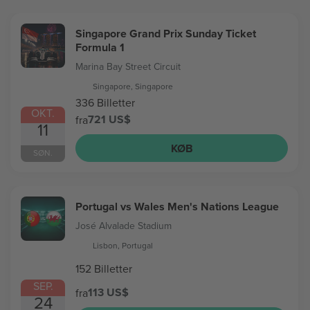
Singapore Grand Prix Sunday Ticket
Formula 1
Marina Bay Street Circuit
Singapore, Singapore
336 Billetter
OKT.
721 US$
fra
11
KØB
SØN.
Portugal vs Wales Men's Nations League
José Alvalade Stadium
Lisbon, Portugal
152 Billetter
SEP.
113 US$
fra
24