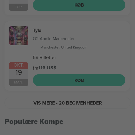
KØB
TOR.
Tyla
O2 Apollo Manchester
Manchester, United Kingdom
58 Billetter
OKT.
116 US$
fra
19
KØB
MAN.
VIS MERE
- 20 BEGIVENHEDER
Populære Kampe