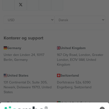
Kontorer og support
Germany
United Kingdom
Unter den Linden 24, 10117
167 City Road, London, Greater
Berlin, Germany
London, EC1V 1AW, United
Kingdom
United States
Switzerland
131 Continental Dr, Suite 305,
Dorfstrasse 52a, 6390
Newark, Delaware 19713, United
Engelberg, Switzerland
States
Bulgaria
United Arab Emirates