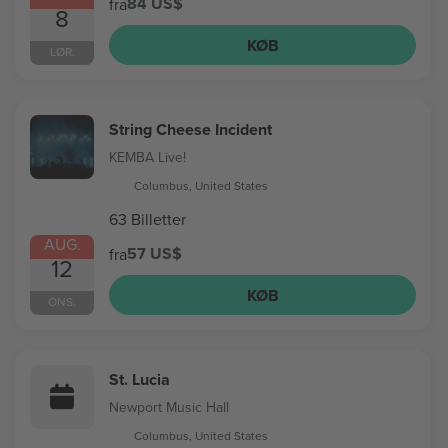
84 US$
fra
8
KØB
LØR.
String Cheese Incident
KEMBA Live!
Columbus, United States
63 Billetter
AUG.
57 US$
fra
12
KØB
ONS.
St. Lucia
Newport Music Hall
Columbus, United States