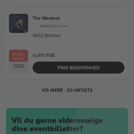
The Weeknd
KR
,
MY
,
ES
+9 mere
4652 Billetter
AUG.
-
79 US$
fra
NOV.
2026
FIND BEGIVENHED
VIS MERE
- 20 ARTISTS
Vil du gerne videresælge
dine eventbilletter?