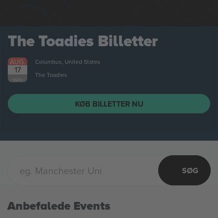
The Toadies
Billetter
AUG.
Columbus, United States
17
The Toadies
MAN.
KØB BILLETTER NU
SØG
Anbefalede Events