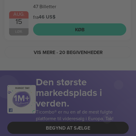
47 Billetter
AUG.
46 US$
fra
15
KØB
LØR.
VIS MERE
- 20 BEGIVENHEDER
Den største
markedsplads i
MANGE TAK!
verden.
Ticombo® er nu en af de mest fulgte
platforme til videresalg i Europa. Tak!
BEGYND AT SÆLGE