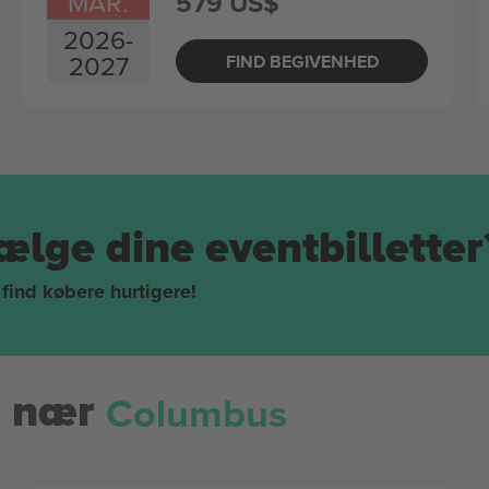
MAR.
579 US$
2026
-
2027
FIND BEGIVENHED
ælge dine eventbilletter
 find købere hurtigere!
Columbus
 nær