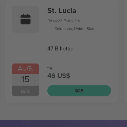
St. Lucia
Newport Music Hall
Columbus, United States
47 Billetter
AUG.
fra
46 US$
15
KØB
LØR.