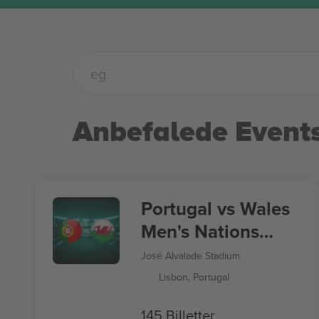
Anbefalede Event
Portugal vs Wales
Men's Nations
League
José Alvalade Stadium
Lisbon, Portugal
145 Billetter