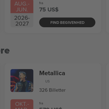
AUG.
-
fra
JUN.
75 US$
2026
-
2027
FIND BEGIVENHED
re
Metallica
US
326 Billetter
OKT.
-
fra