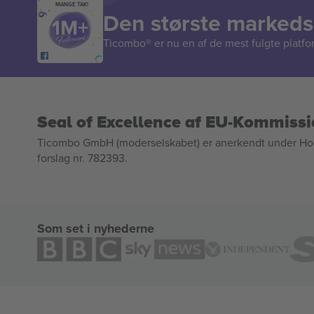
MANGE TAK!
Den største markedsp
Ticombo® er nu en af de mest fulgte platform
Seal of Excellence af EU-Kommiss
Ticombo GmbH (moderselskabet) er anerkendt under Horizo
forslag nr. 782393.
Som set i nyhederne