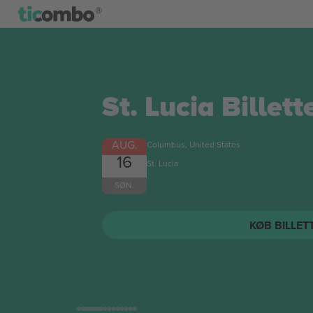
St. Lucia
Billett
AUG.
Columbus, United States
16
St. Lucia
SØN.
KØB BILLET