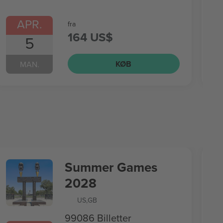
APR.
fra
164 US$
5
KØB
MAN.
Summer Games
2028
US
,
GB
99086 Billetter