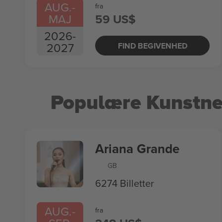
AUG.
-
fra
MAJ
59 US$
2026
-
2027
FIND BEGIVENHED
Populære Kunstne
Ariana Grande
GB
6274 Billetter
AUG.
-
fra