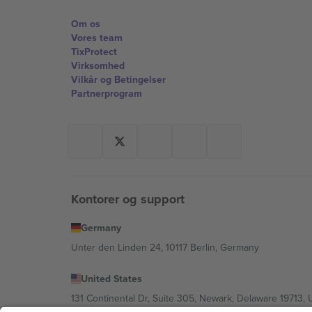
Om os
Vores team
TixProtect
Virksomhed
Vilkår og Betingelser
Partnerprogram
Kontorer og support
Germany
Unter den Linden 24, 10117 Berlin, Germany
United States
131 Continental Dr, Suite 305, Newark, Delaware 19713, 