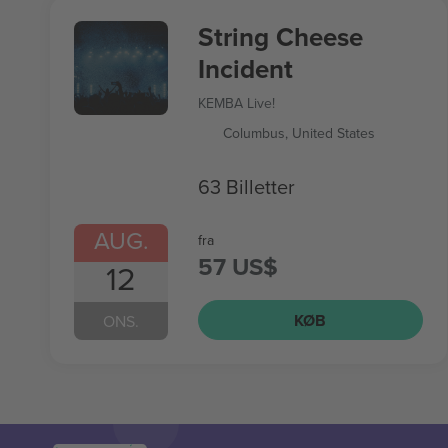
String Cheese
Incident
KEMBA Live!
Columbus, United States
63 Billetter
AUG.
fra
57 US$
12
KØB
ONS.