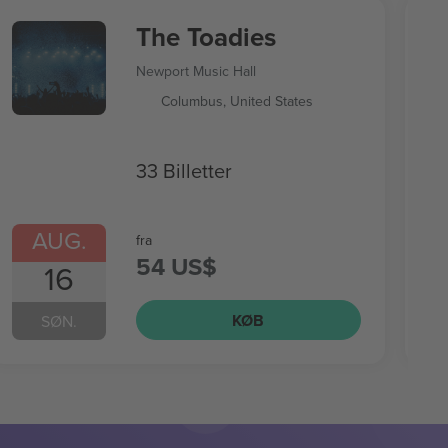
The Toadies
Newport Music Hall
Columbus, United States
33 Billetter
AUG.
fra
54 US$
16
KØB
SØN.