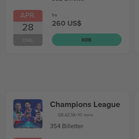
APR.
fra
260 US$
28
KØB
ONS.
Champions League
GB
,
AZ
,
SK
+10 mere
354 Billetter