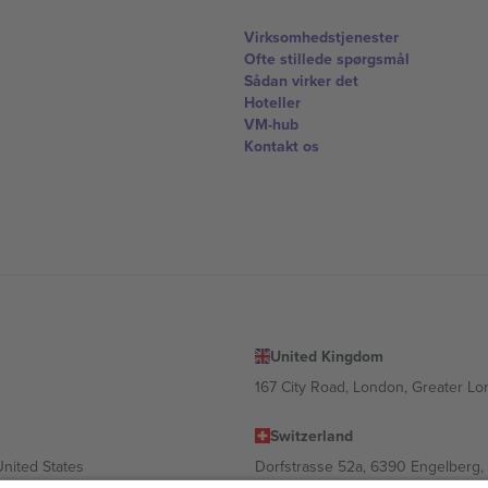
Virksomhedstjenester
Ofte stillede spørgsmål
Sådan virker det
Hoteller
VM-hub
Kontakt os
United Kingdom
167 City Road, London, Greater L
Switzerland
United States
Dorfstrasse 52a, 6390 Engelberg, 