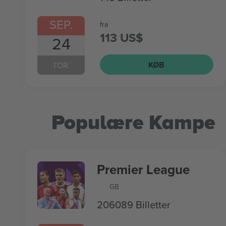
SEP.
fra
113 US$
24
KØB
TOR.
Populære Kampe
Premier League
GB
206089 Billetter