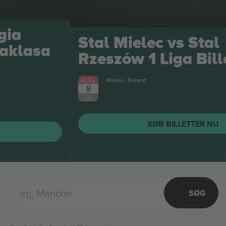
Stal Mielec vs Stal
Rzeszów 1 Liga
Billetter
AUG.
Mielec, Poland
8
LØR.
KØB BILLETTER NU
SØG