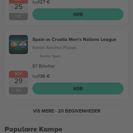
127 €
fra
25
KØB
FRE.
Spain vs Croatia Men's Nations League
Ramon Sanchez Pizjuan
Sevilla, Spain
87 Billetter
SEP.
135 €
fra
29
KØB
TIR.
VIS MERE
- 20 BEGIVENHEDER
Populære Kampe