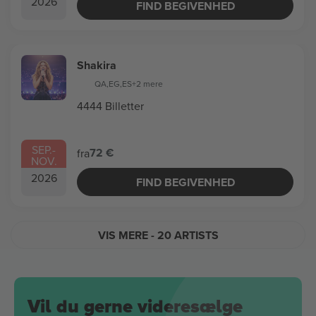
2026
FIND BEGIVENHED
Shakira
QA
,
EG
,
ES
+2 mere
4444 Billetter
SEP.
-
72 €
fra
NOV.
2026
FIND BEGIVENHED
VIS MERE
- 20 ARTISTS
Vil du gerne videresælge