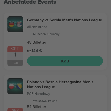
Anbefalede Events
Germany vs Serbia Men's Nations League
Allianz Arena
München, Germany
48 Billetter
OKT.
144 €
fra
1
KØB
TOR.
Poland vs Bosnia Herzegovina Men's
Nations League
PGE Narodowy
Warszawa, Poland
54 Billetter
SEP.