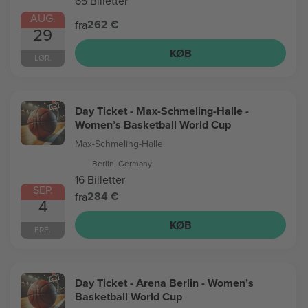
65 Billetter
AUG.
262 €
fra
29
KØB
LØR.
Day Ticket - Max-Schmeling-Halle -
Women’s Basketball World Cup
Max-Schmeling-Halle
Berlin, Germany
16 Billetter
SEP.
284 €
fra
4
KØB
FRE.
Day Ticket - Arena Berlin - Women’s
Basketball World Cup