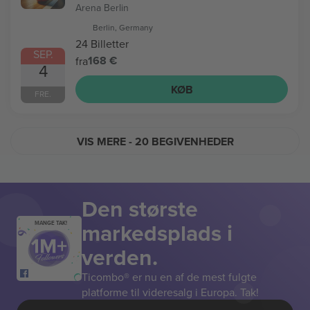
Arena Berlin
Berlin, Germany
24 Billetter
SEP.
168 €
fra
4
KØB
FRE.
VIS MERE
- 20 BEGIVENHEDER
Den største
markedsplads i
MANGE TAK!
verden.
Ticombo® er nu en af de mest fulgte
platforme til videresalg i Europa. Tak!