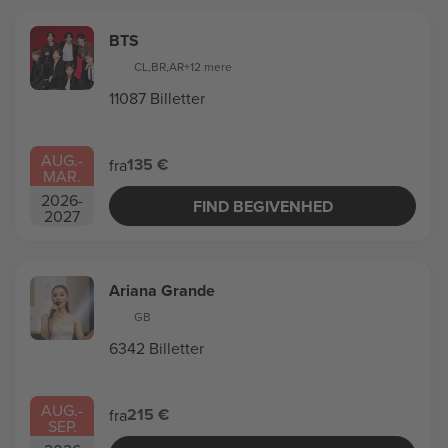
BTS
CL
,
BR
,
AR
+12 mere
11087 Billetter
AUG.
-
135 €
fra
MAR.
2026
-
FIND BEGIVENHED
2027
Ariana Grande
GB
6342 Billetter
AUG.
-
215 €
fra
SEP.