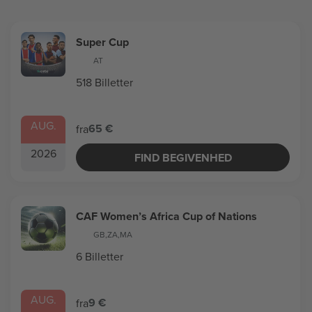
Super Cup
AT
518 Billetter
AUG.
65 €
fra
2026
FIND BEGIVENHED
CAF Women’s Africa Cup of Nations
GB
,
ZA
,
MA
6 Billetter
AUG.
9 €
fra