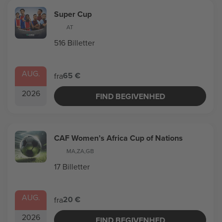
Super Cup
AT
516 Billetter
AUG.
65 €
fra
2026
FIND BEGIVENHED
CAF Women’s Africa Cup of Nations
MA
,
ZA
,
GB
17 Billetter
AUG.
20 €
fra
2026
FIND BEGIVENHED