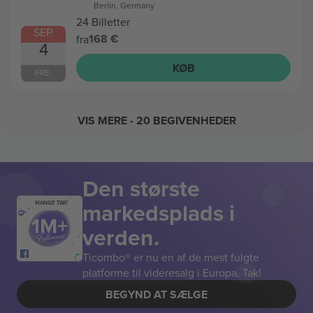
Berlin, Germany
24 Billetter
SEP.
168 €
fra
4
KØB
FRE.
VIS MERE
- 20 BEGIVENHEDER
Den største
markedsplads i
MANGE TAK!
verden.
Ticombo® er nu en af de mest fulgte
platforme til videresalg i Europa. Tak!
BEGYND AT SÆLGE