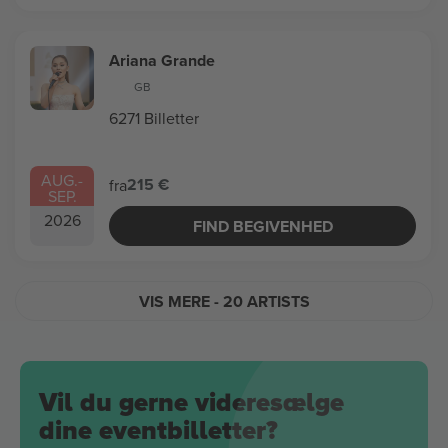
Ariana Grande
GB
6271 Billetter
AUG.
-
215 €
fra
SEP.
2026
FIND BEGIVENHED
VIS MERE
- 20 ARTISTS
Vil du gerne videresælge
dine eventbilletter?