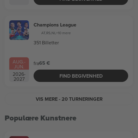
Champions League
AT
,
RS
,
NL
+10 mere
351 Billetter
AUG.
-
65 €
fra
JUN.
2026
-
FIND BEGIVENHED
2027
VIS MERE
- 20 TURNERINGER
Populære Kunstnere