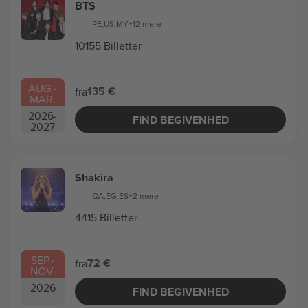
BTS
PE
,
US
,
MY
+12 mere
10155 Billetter
AUG.
-
135 €
fra
MAR.
2026
-
FIND BEGIVENHED
2027
Shakira
QA
,
EG
,
ES
+2 mere
4415 Billetter
SEP.
-
72 €
fra
NOV.
2026
FIND BEGIVENHED