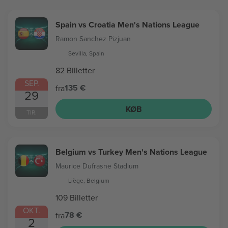
Spain vs Croatia Men's Nations League
Ramon Sanchez Pizjuan
Sevilla, Spain
82 Billetter
SEP.
135 €
fra
29
KØB
TIR.
Belgium vs Turkey Men's Nations League
Maurice Dufrasne Stadium
Liège, Belgium
109 Billetter
OKT.
78 €
fra
2