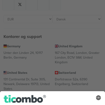
Kontorer og support
Germany
United Kingdom
Unter den Linden 24, 10117
167 City Road, London, Greater
Berlin, Germany
London, EC1V 1AW, United
Kingdom
United States
Switzerland
131 Continental Dr, Suite 305,
Dorfstrasse 52a, 6390
Newark, Delaware 19713, United
Engelberg, Switzerland
States
Bulgaria
United Arab Emirates