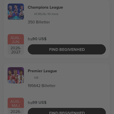
Champions League
AT
,
RS
,
NL
+10 mere
350 Billetter
AUG.
-
90 US$
fra
JUN.
2026
-
FIND BEGIVENHED
2027
Premier League
GB
195642 Billetter
AUG.
-
99 US$
fra
MAJ
2026
-
FIND BEGIVENHED