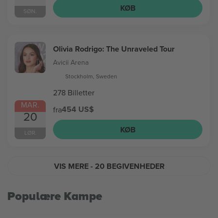
KØB
SØN.
Olivia Rodrigo: The Unraveled Tour
Avicii Arena
Stockholm, Sweden
278 Billetter
MAR.
454 US$
fra
20
KØB
LØR.
VIS MERE
- 20 BEGIVENHEDER
Populære Kampe