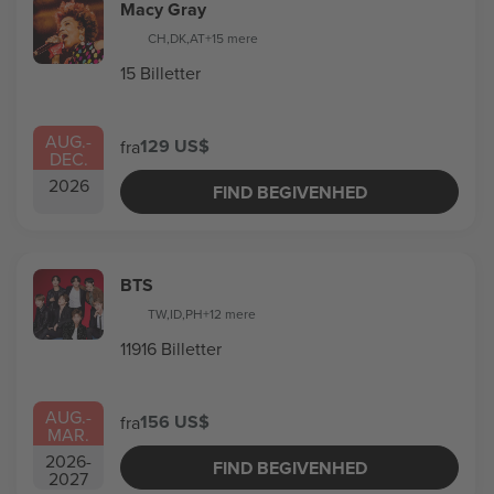
Macy Gray
CH
,
DK
,
AT
+15 mere
15 Billetter
AUG.
-
129 US$
fra
DEC.
2026
FIND BEGIVENHED
BTS
TW
,
ID
,
PH
+12 mere
11916 Billetter
AUG.
-
156 US$
fra
MAR.
2026
-
FIND BEGIVENHED
2027