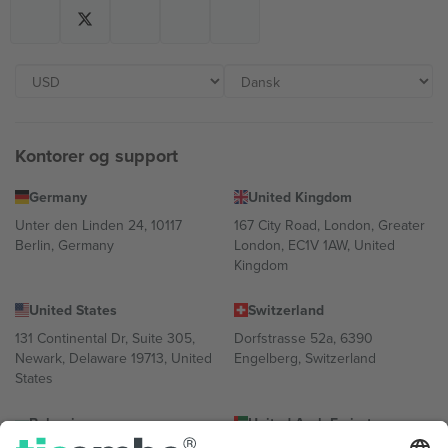
Kontorer og support
Germany
United Kingdom
Unter den Linden 24, 10117
167 City Road, London, Greater
Berlin, Germany
London, EC1V 1AW, United
Kingdom
United States
Switzerland
131 Continental Dr, Suite 305,
Dorfstrasse 52a, 6390
Newark, Delaware 19713, United
Engelberg, Switzerland
States
Bulgaria
United Arab Emirates