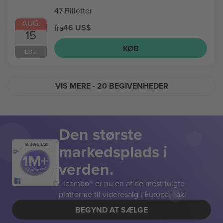
47 Billetter
AUG.
46 US$
fra
15
KØB
LØR.
VIS MERE
- 20 BEGIVENHEDER
Den største
markedsplads i
MANGE TAK!
verden.
Ticombo® er nu en af de mest fulgte
platforme til videresalg i Europa. Tak!
BEGYND AT SÆLGE