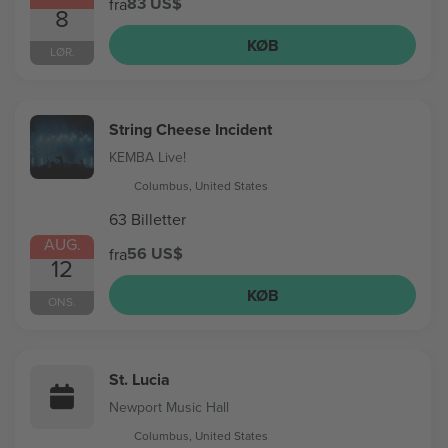
83 US$
fra
8
KØB
LØR.
String Cheese Incident
KEMBA Live!
Columbus, United States
63 Billetter
AUG.
56 US$
fra
12
KØB
ONS.
St. Lucia
Newport Music Hall
Columbus, United States